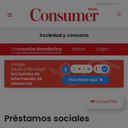
Castellano
Sociedad y consumo
Economía doméstica
Motor
Viajes
Viv
Préstamos sociales