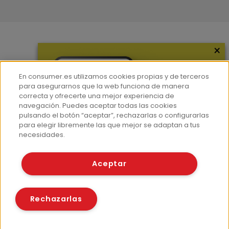
×
Más información
¿Quiénes somos?
En consumer.es utilizamos cookies propias y de terceros
Hemeroteca
para asegurarnos que la web funciona de manera
correcta y ofrecerte una mejor experiencia de
Contacto
navegación. Puedes aceptar todas las cookies
pulsando el botón “aceptar”, rechazarlas o configurarlas
Prensa
para elegir libremente las que mejor se adaptan a tus
Corpus Lingüístico Consumer
necesidades.
© Fundación EROSKI
Aceptar
Aviso legal
Políticas de privacidad
Políticas de cookies
Rechazarlas