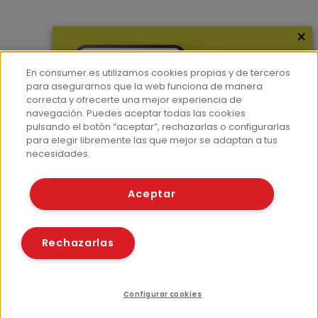
×
Más información
¿Quiénes somos?
En consumer.es utilizamos cookies propias y de terceros
Hemeroteca
para asegurarnos que la web funciona de manera
correcta y ofrecerte una mejor experiencia de
Contacto
navegación. Puedes aceptar todas las cookies
pulsando el botón “aceptar”, rechazarlas o configurarlas
Prensa
para elegir libremente las que mejor se adaptan a tus
Corpus Lingüístico Consumer
necesidades.
© Fundación EROSKI
Aceptar
Aviso legal
Políticas de privacidad
Políticas de cookies
Rechazarlas
Configurar cookies
Recursos relacionados
Compartir