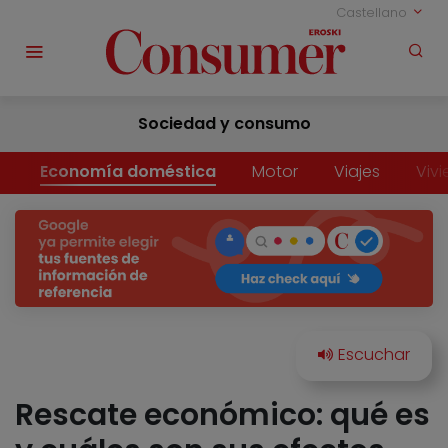
Castellano
Sociedad y consumo
Economía doméstica
Motor
Viajes
Viv
Rescate económico: qué es