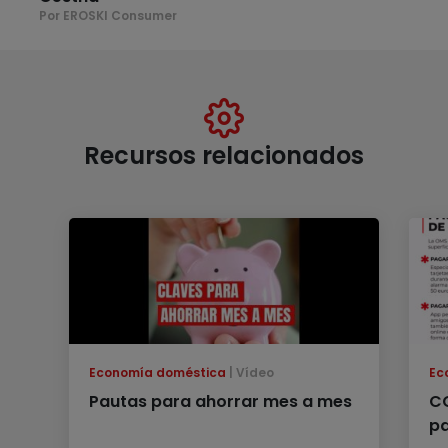
Por EROSKI Consumer
Recursos relacionados
Economía doméstica
Vídeo
Ec
Pautas para ahorrar mes a mes
CO
p