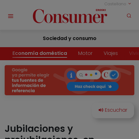
Castellano
Sociedad y consumo
Economía doméstica
Motor
Viajes
Viv
Jubilaciones y