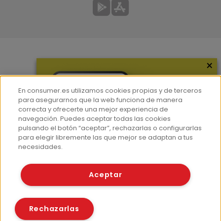
×
Más información
¿Quiénes somos?
En consumer.es utilizamos cookies propias y de terceros
Hemeroteca
para asegurarnos que la web funciona de manera
correcta y ofrecerte una mejor experiencia de
Contacto
navegación. Puedes aceptar todas las cookies
pulsando el botón “aceptar”, rechazarlas o configurarlas
Prensa
para elegir libremente las que mejor se adaptan a tus
Corpus Lingüístico Consumer
necesidades.
© Fundación EROSKI
Aceptar
Aviso legal
Políticas de privacidad
Políticas de cookies
Rechazarlas