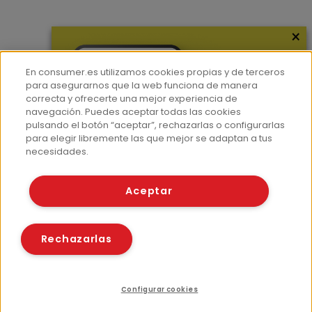
×
Más información
¿Quiénes somos?
En consumer.es utilizamos cookies propias y de terceros
Hemeroteca
para asegurarnos que la web funciona de manera
correcta y ofrecerte una mejor experiencia de
Contacto
navegación. Puedes aceptar todas las cookies
pulsando el botón “aceptar”, rechazarlas o configurarlas
Prensa
para elegir libremente las que mejor se adaptan a tus
Corpus Lingüístico Consumer
necesidades.
© Fundación EROSKI
Aceptar
Aviso legal
Políticas de privacidad
Políticas de cookies
Rechazarlas
Configurar cookies
Recursos relacionados
Compartir