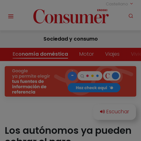
Castellano
Sociedad y consumo
Economía doméstica
Motor
Viajes
Viv
Los autónomos ya pueden