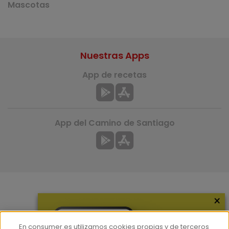
Mascotas
Nuestras Apps
App de recetas
App del Camino de Santiago
×
Más información
¿Quiénes somos?
En consumer.es utilizamos cookies propias y de terceros