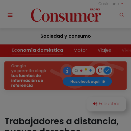
Castellano
Sociedad y consumo
Economía doméstica
Motor
Viajes
Viv
Trabajadores a distancia,