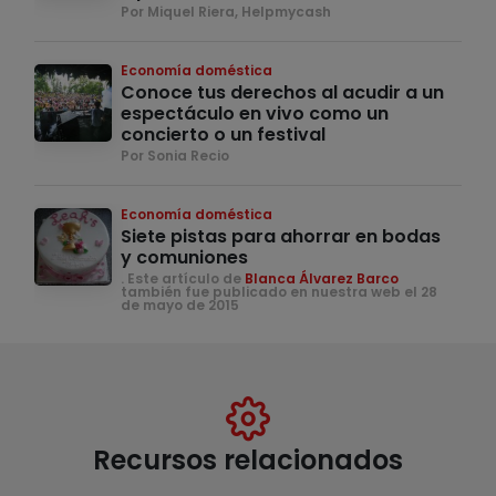
Por Miquel Riera, Helpmycash
Economía doméstica
Conoce tus derechos al acudir a un
espectáculo en vivo como un
concierto o un festival
Por Sonia Recio
Economía doméstica
Siete pistas para ahorrar en bodas
y comuniones
. Este artículo de
Blanca Álvarez Barco
también fue publicado en nuestra web el 28
de mayo de 2015
Recursos relacionados