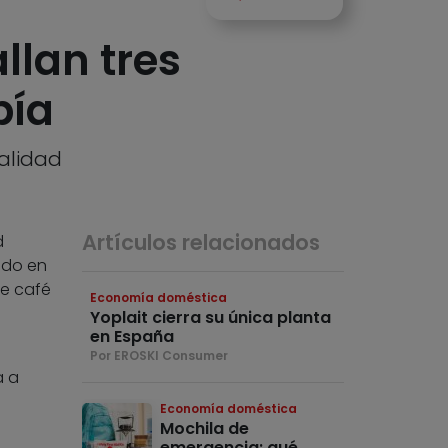
llan tres
pía
alidad
Artículos relacionados
d
ado en
de café
Economía doméstica
Yoplait cierra su única planta
en España
Por EROSKI Consumer
a a
Economía doméstica
Mochila de
emergencia: qué