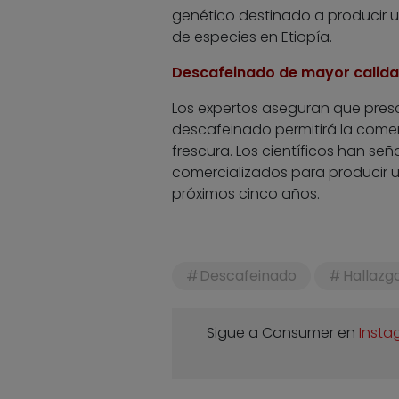
genético destinado a producir u
de especies en Etiopía.
Descafeinado de mayor calid
Los expertos aseguran que presc
descafeinado permitirá la comer
frescura. Los científicos han se
comercializados para producir 
próximos cinco años.
Descafeinado
Hallazg
Sigue a Consumer en
Insta