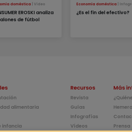
omía doméstica
Vídeo
Economía doméstica
Infogr
SUMER EROSKI analiza
¿Es el fin del efectivo?
balones de fútbol
les
Recursos
Más in
ntación
Revista
¿Quién
idad alimentaria
Guías
Hemero
Infografías
Contac
 infancia
Vídeos
Prensa