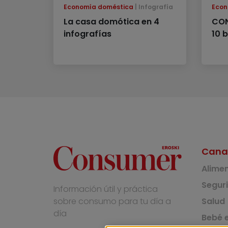
Economía doméstica
Infografía
Econ
La casa domótica en 4
CON
infografías
10 
Cana
Alime
Segur
Información útil y práctica
Salud
sobre consumo para tu día a
día
Bebé e