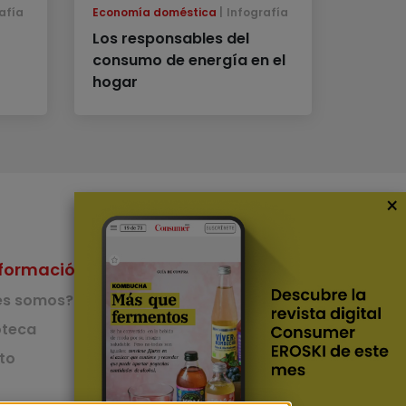
afía
Economía doméstica
Infografía
Los responsables del
consumo de energía en el
hogar
×
formación
Nuestras Apps
es somos?
App de recetas
teca
to
App del Camino de