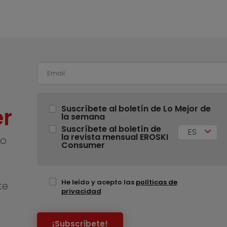
r
Suscríbete al boletín de Lo Mejor de
la semana
Suscríbete al boletín de
ES
la revista mensual EROSKI
no
Consumer
He leído y acepto las
políticas de
te
privacidad
¡Subscríbete!