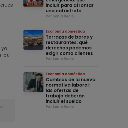
 cruce
incluir para afrontar
una catástrofe
Por Sonia Recio
Economía doméstica
Terrazas de bares y
restaurantes: qué
derechos podemos
s ya
exigir como clientes
 los
Por Sonia Recio
Economía doméstica
Cambios de la nueva
normativa laboral:
las ofertas de
trabajo deberán
incluir el sueldo
o
Por Sonia Recio