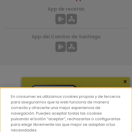
App de recetas
App del Camino de Santiago
×
Más información
¿Quiénes somos?
En consumer.es utilizamos cookies propias y de terceros
Hemeroteca
para asegurarnos que la web funciona de manera
correcta y ofrecerte una mejor experiencia de
Contacto
navegación. Puedes aceptar todas las cookies
pulsando el botón “aceptar”, rechazarlas o configurarlas
Prensa
para elegir libremente las que mejor se adaptan a tus
Corpus Lingüístico Consumer
necesidades.