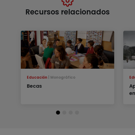
Recursos relacionados
Educación
Monográfico
Ed
Becas
Ap
en