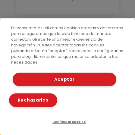
En consumer.es utilizamos cookies propias y de terceros
para asegurarnos que la web funciona de manera
correcta y ofrecerte una mejor experiencia de
navegación. Puedes aceptar todas las cookies
pulsando el botón “aceptar”, rechazarlas o configurarlas
para elegir libremente las que mejor se adaptan a tus
necesidades.
Aceptar
Nuevas tecnologías
Entrevista
Rechazarlas
Cristina Martínez, directora de
Marketing de Evermind
Por Jordi Sabaté
20 Ene 2011
Configurar cookies