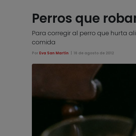
Perros que roba
Para corregir al perro que hurta al
comida
Por
Eva San Martín
16 de agosto de 2012