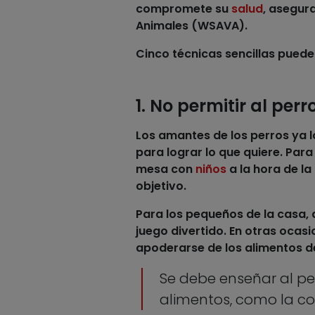
compromete su
salud
, asegur
Animales (WSAVA).
Cinco técnicas sencillas puede
1. No permitir al per
Los amantes de los
perros
ya l
para lograr lo que quiere. Par
mesa con
niños
a la hora de la
objetivo.
Para los pequeños de la casa,
juego divertido. En otras ocas
apoderarse de los
alimentos
de
Se debe enseñar al per
alimentos, como la c