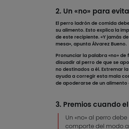
2. Un «no» para evit
El
perro ladrón de comida
debe
su alimento. Esto explica la i
de este recipiente. «Y jamás 
mesa», apunta Álvarez Bueno.
Pronunciar la palabra «no» de 
disuadir al
perro
de que se ap
no destinados a él. Extremar la
ayuda a corregir esta mala con
de apoderarse de un
alimento
3. Premios cuando e
Un «no» al perro deb
comporte del modo 