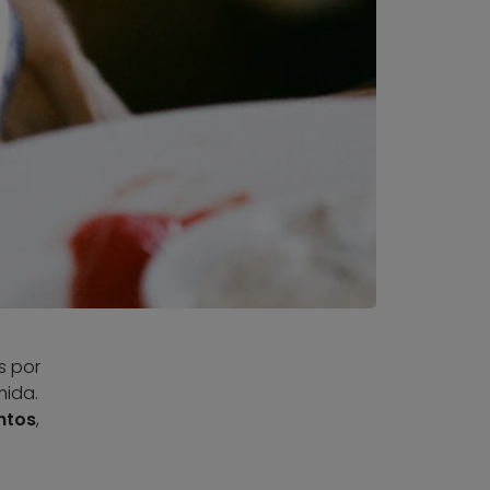
s por
mida.
ntos
,