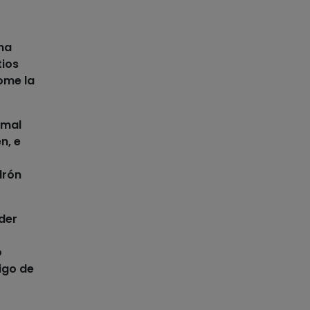
na
tios
ome la
imal
n, e
drón
der
o
igo de