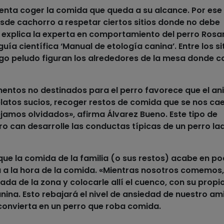
ntenta coger la comida que queda a su alcance. Por ese
de cachorro a respetar ciertos sitios donde no debe
», explica la experta en comportamiento del perro Rosa
uía científica ‘Manual de etología canina’. Entre los si
go peludo figuran los alrededores de la mesa donde c
mentos
no destinados para el perro favorece que el an
platos sucios, recoger restos de comida que se nos cae
ejamos olvidados», afirma Álvarez Bueno. Este tipo de
o can desarrolle las conductas típicas de un
perro la
que la
comida
de la familia (o sus restos) acabe en po
a a la hora de la comida. «Mientras nosotros comemos,
a de la zona y colocarle allí el cuenco, con su propi
anina. Esto rebajará el nivel de ansiedad de nuestro am
convierta en un
perro que roba comida
.