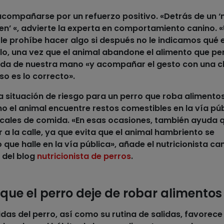
compañarse por un refuerzo positivo. «Detrás de un ‘
n’ «, advierte la experta en comportamiento canino. 
le prohíbe hacer algo si después no le indicamos qué e
llo, una vez que el animal abandone el alimento que p
ida
de nuestra mano «y acompañar el gesto con una cl
so es lo correcto».
ra situación de riesgo para un
perro
que
roba alimento
o el animal encuentre restos comestibles en la vía púb
ocales de comida. «En esas ocasiones, también ayuda q
r a la calle, ya que evita que el animal hambriento se
que halle en la vía pública», añade el nutricionista ca
 del blog
nutricionista de perros
.
 que el perro deje de robar alimentos
das del perro
, así como su rutina de salidas, favorece