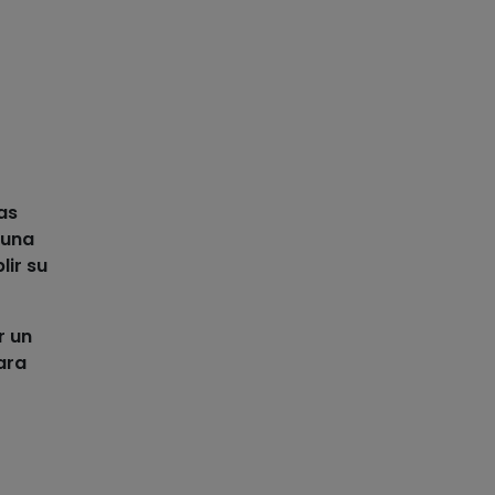
as
 una
ir su
r un
ara