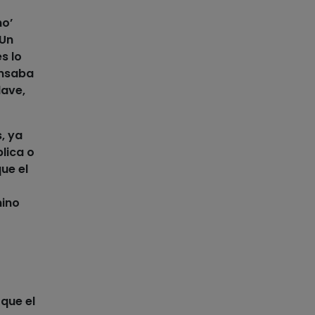
no’
«Un
s lo
ensaba
ave,
s
, ya
lica o
ue el
nino
 que el