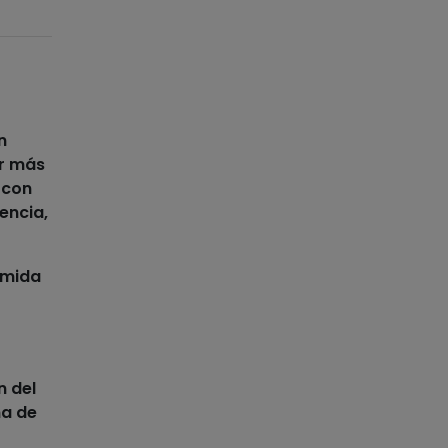
n
ir más
 con
encia,
mida
n del
ma de