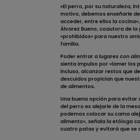
«El
perro
, por su naturaleza, i
motivo, debemos enseñarle des
acceder, entre ellos la cocina
Álvarez Bueno, coautora de la g
«prohibidos» para nuestro ami
familia.
Poder entrar a lugares con
ali
sienta impulso por «lamer los 
incluso, alcanzar restos que d
descuidos propician que nuestr
de alimentos
.
Una buena opción para evitar 
del
perro
es alejarle de la mes
podemos colocar su cama alejad
alimento», señala la etóloga c
cuatro patas y evitará que se 