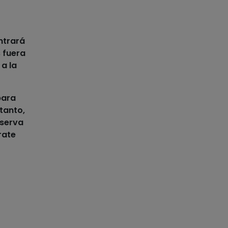
ntrará
 fuera
a la
para
tanto,
bserva
rate