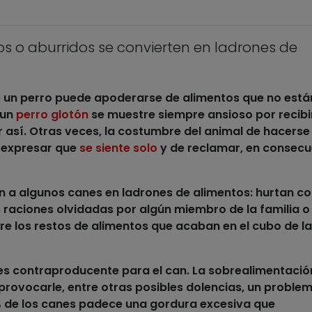
s o aburridos se convierten en ladrones de
e un perro puede apoderarse de alimentos que no está
 un
perro glotón
se muestre siempre ansioso por recib
r así. Otras veces, la costumbre del animal de hacerse
 expresar que
se siente solo
y de reclamar, en consecu
en a algunos canes en
ladrones de alimentos
: hurtan
co
 raciones olvidadas por algún miembro de la familia o
e los restos de
alimentos
que acaban en el cubo de la
es contraproducente para el can. La sobrealimentació
rovocarle, entre otras posibles dolencias, un proble
% de los
canes
padece una gordura excesiva que