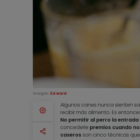
Imagen:
Ed.ward
Algunos canes nunca sienten sac
recibir más alimento. Es entonc
No permitir al perro la entrada
concederle
premios cuando no
caseros
son cinco técnicas que