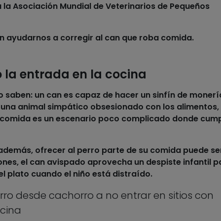
a la Asociación Mundial de Veterinarios de Pequeños
n ayudarnos a corregir al
can que roba comida
.
ro la entrada en la cocina
o saben: un can es capaz de hacer un sinfín de monerí
a una animal simpático obsesionado con los
alimentos
,
comida
es un escenario poco complicado donde cumpl
 además, ofrecer al
perro
parte de su comida puede se
iones, el can avispado aprovecha un despiste infantil p
l plato cuando el niño está distraído.
ro desde cachorro a no entrar en sitios con
ocina