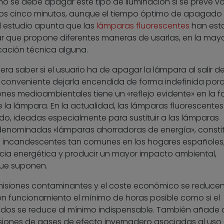
o se debe apagar este tipo de iluminación si se prevé vo
dos cinco minutos, aunque el tiempo óptimo de apagado 
El estudio apunta que las
lámparas fluorescentes
han est
r que propone diferentes maneras de usarlas, en la mayo
icación técnica alguna.
 era saber si el usuario ha de apagar la lámpara al salir d
es conveniente dejarla encendida de forma indefinida por
es medioambientales tiene un «reflejo evidente» en la f
 de la lámpara. En la actualidad, las lámparas fluorescentes
o, ideadas especialmente para sustituir a las lámparas
nominadas «lámparas ahorradoras de energía», consti
ras incandescentes tan comunes en los hogares españoles
ncia energética y producir un mayor impacto ambiental,
ue suponen.
misiones contaminantes y el coste económico se reducen
n funcionamiento el mínimo de horas posible como si el
os se reduce al mínimo indispensable. También añade q
isiones de gases de efecto invernadero asociadas al uso 