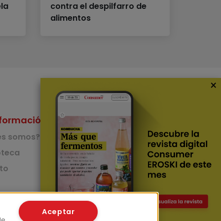
ela
contra el despilfarro de
alimentos
×
formación
Nuestras Apps
es somos?
App de recetas
teca
to
App del Camino de
Santiago
Lingüístico
mer
Aceptar
de