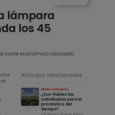
na lámpara
nda los 45
 el coste económico asociado
Artículos relacionados
 unos
 de
o
Medio ambiente
¿Son fiables las
cabañuelas para el
e
pronóstico del
tiempo?
Por Blanca Álvarez Barco