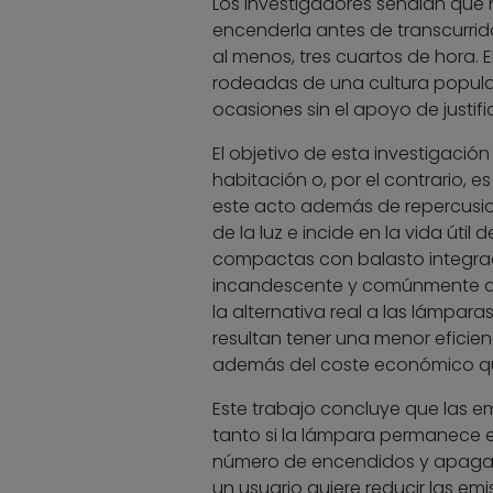
Los investigadores señalan que n
encenderla antes de transcurri
al menos, tres cuartos de hora. 
rodeadas de una cultura popula
ocasiones sin el apoyo de justif
El objetivo de esta investigación
habitación o, por el contrario, 
este acto además de repercusion
de la luz e incide en la vida útil
compactas con balasto integrad
incandescente y comúnmente de
la alternativa real a las lámpa
resultan tener una menor eficie
además del coste económico q
Este trabajo concluye que las e
tanto si la lámpara permanece e
número de encendidos y apagad
un usuario quiere reducir las em