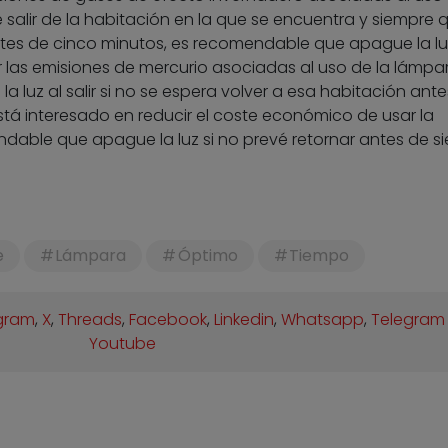
salir de la habitación en la que se encuentra y siempre 
ntes de cinco minutos, es recomendable que apague la luz
 las emisiones de mercurio asociadas al uso de la lámpar
luz al salir si no se espera volver a esa habitación ante
stá interesado en reducir el coste económico de usar la
able que apague la luz si no prevé retornar antes de si
e
Lámpara
Óptimo
Tiempo
gram
,
X
,
Threads
,
Facebook
,
Linkedin
,
Whatsapp
,
Telegram
Youtube