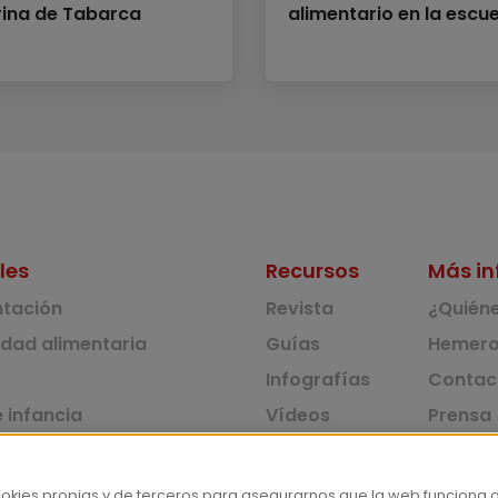
ina de Tabarca
alimentario en la escu
les
Recursos
Más in
ntación
Revista
¿Quién
idad alimentaria
Guías
Hemero
Infografías
Contac
 infancia
Vídeos
Prensa
 ambiente y solidaridad
Monográficos
Corpus 
Consu
dad y consumo
ookies propias y de terceros para asegurarnos que la web funciona 