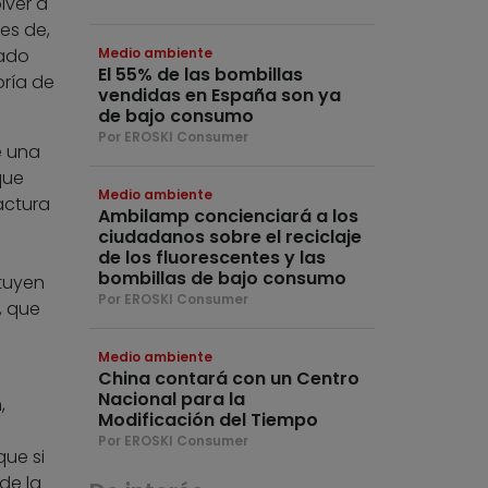
lver a
es de,
ado
Medio ambiente
El 55% de las bombillas
ría de
vendidas en España son ya
de bajo consumo
Por EROSKI Consumer
e una
que
Medio ambiente
actura
Ambilamp concienciará a los
ciudadanos sobre el reciclaje
de los fluorescentes y las
bombillas de bajo consumo
tuyen
Por EROSKI Consumer
, que
Medio ambiente
China contará con un Centro
Nacional para la
,
Modificación del Tiempo
Por EROSKI Consumer
ue si
de la