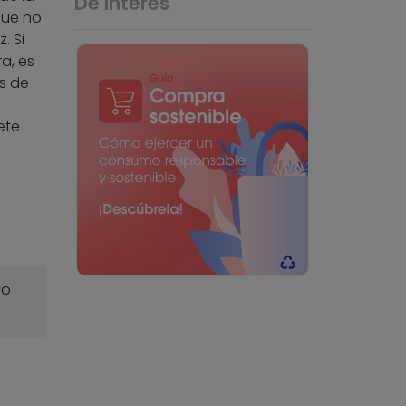
De interés
que no
. Si
a, es
s de
ete
o