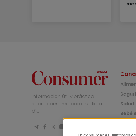
mar
Cana
Alime
Segur
Información útil y práctica
Salud
sobre consumo para tu día a
día
Bebé e
Medio
Socie
En consumer.es utilizamos c