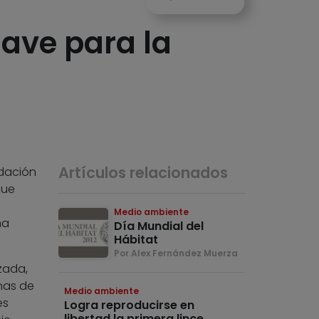
lave para la
Artículos relacionados
ndación
que
Medio ambiente
ña
Día Mundial del
Hábitat
Por Alex Fernández Muerza
zada,
nas de
Medio ambiente
es
Logra reproducirse en
libertad la primera lince