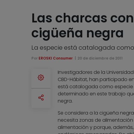
Las charcas con
cigüeña negra
La especie está catalogada como 
Por
EROSKI Consumer
20 de diciembre de 2011
Investigadores de la Universida
CBD-Hábitat, han participado en
está catalogada como especie «v
determinado en este trabajo que
negra.
Se considera a la cigüeña neg
necesita zonas de alimentación 
alimentación y porque, además,