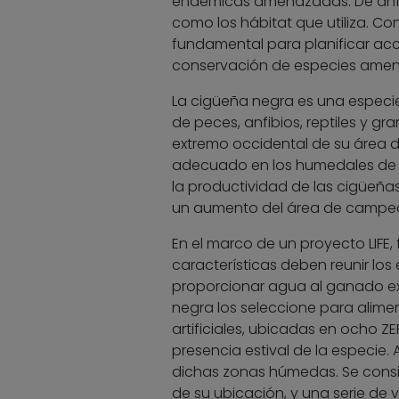
endémicas amenazadas. De ahí el 
como los hábitat que utiliza. C
fundamental para planificar ac
conservación de especies ame
La cigüeña negra es una especie
de peces, anfibios, reptiles y gr
extremo occidental de su área d
adecuado en los humedales de l
la productividad de las cigüeña
un aumento del área de campeo
En el marco de un proyecto LIFE,
características deben reunir l
proporcionar agua al ganado ex
negra los seleccione para alimen
artificiales, ubicadas en ocho Z
presencia estival de la especie.
dichas zonas húmedas. Se consid
de su ubicación, y una serie de 