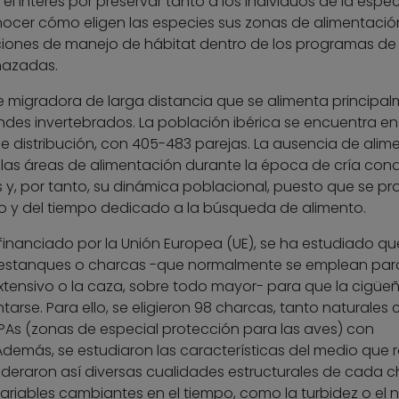
interés por preservar tanto a los individuos de la espec
onocer cómo eligen las especies sus zonas de alimentació
ciones de manejo de hábitat dentro de los programas de
nazadas.
 migradora de larga distancia que se alimenta principa
andes invertebrados. La población ibérica se encuentra en
e distribución, con 405-483 parejas. La ausencia de alim
as áreas de alimentación durante la época de cría con
s y, por tanto, su dinámica poblacional, puesto que se p
 y del tiempo dedicado a la búsqueda de alimento.
 financiado por la Unión Europea (UE), se ha estudiado qu
os estanques o charcas -que normalmente se emplean par
tensivo o la caza, sobre todo mayor- para que la cigüe
tarse. Para ello, se eligieron 98 charcas, tanto naturales
EPAs (zonas de especial protección para las aves) con
 Además, se estudiaron las características del medio que
eraron así diversas cualidades estructurales de cada c
variables cambiantes en el tiempo, como la turbidez o el n