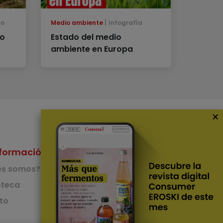
co
Medio ambiente
Infografía
ro
Estado del medio
ambiente en Europa
×
formación
Nuestras Apps
es somos?
App de recetas
teca
to
App del Camino de