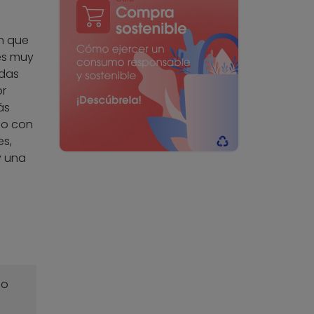
n que
es muy
idas
or
ás
do con
es,
y una
o