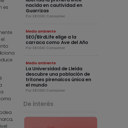
ie
nacida en cautividad en
n es
Guarrizas
Por EROSKI Consumer
Medio ambiente
lmente
SEO/BirdLife elige a la
 el
carraca como Ave del Año
ento
Por EROSKI Consumer
diciona
roduce
Medio ambiente
La Universidad de Lleida
descubre una población de
é
tritones pirenaicos única en
a
el mundo
Por EROSKI Consumer
ña
 como
De interés
 rodea
harca,
ivel