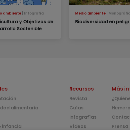
o ambiente
Infografía
Medio ambiente
Monográfi
icultura y Objetivos de
Biodiversidad en pelig
arrollo Sostenible
les
Recursos
Más in
ntación
Revista
¿Quién
idad alimentaria
Guías
Hemero
Infografías
Contac
 infancia
Vídeos
Prensa