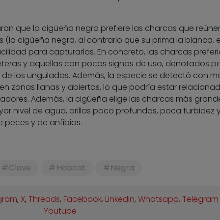
ron que la cigüeña negra prefiere las charcas que reúne
 (la cigüeña negra, al contrario que su prima la blanca, 
acilidad para capturarlas. En concreto, las charcas prefer
eteras y aquellas con pocos signos de uso, denotados p
e de los ungulados. Además, la especie se detectó con m
n zonas llanas y abiertas, lo que podría estar relaciona
adores. Además, la cigüeña elige las charcas más grand
r nivel de agua, orillas poco profundas, poca turbidez 
 peces y de anfibios.
Clave
Habitat
Negra
gram
,
X
,
Threads
,
Facebook
,
Linkedin
,
Whatsapp
,
Telegram
Youtube