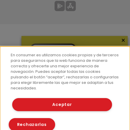
×
Más información
¿Quiénes somos?
En consumer.es utilizamos cookies propias y de terceros
Hemeroteca
para asegurarnos que la web funciona de manera
correcta y ofrecerte una mejor experiencia de
Contacto
navegación. Puedes aceptar todas las cookies
pulsando el botón “aceptar”, rechazarlas o configurarlas
Prensa
para elegir libremente las que mejor se adaptan a tus
Corpus Lingüístico Consumer
necesidades.
© Fundación EROSKI
Aceptar
Aviso legal
Políticas de privacidad
Políticas de cookies
Rechazarlas