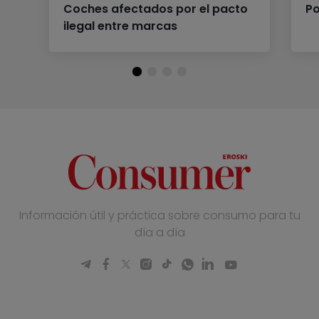
Coches afectados por el pacto
Po
ilegal entre marcas
Información útil y práctica sobre consumo para tu
día a día