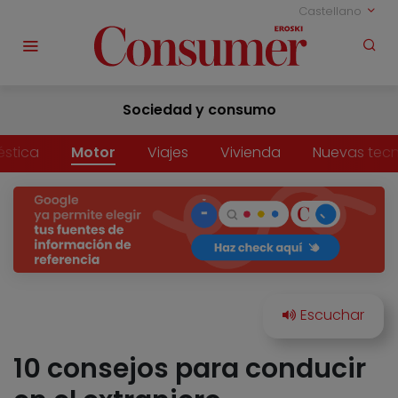
Castellano
Sociedad y consumo
stica
Motor
Viajes
Vivienda
Nuevas tecn
10 consejos para conducir