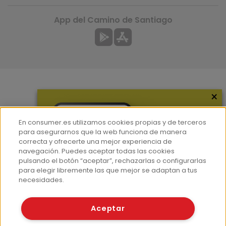
App del Camino de Santiago
×
Más información
¿Quiénes somos?
En consumer.es utilizamos cookies propias y de terceros
Hemeroteca
para asegurarnos que la web funciona de manera
correcta y ofrecerte una mejor experiencia de
Contacto
navegación. Puedes aceptar todas las cookies
pulsando el botón “aceptar”, rechazarlas o configurarlas
Prensa
para elegir libremente las que mejor se adaptan a tus
Corpus Lingüístico Consumer
necesidades.
© Fundación EROSKI
Aceptar
Aviso legal
Políticas de privacidad