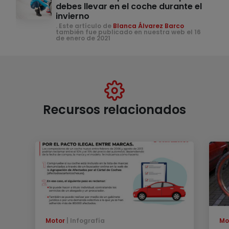
debes llevar en el coche durante el
invierno
. Este artículo de
Blanca Álvarez Barco
también fue publicado en nuestra web el 16
de enero de 2021
Recursos relacionados
Motor
Infografía
Mo