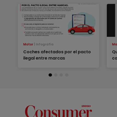
Motor
Infografía
Mo
Coches afectados por el pacto
Qu
ilegal entre marcas
co