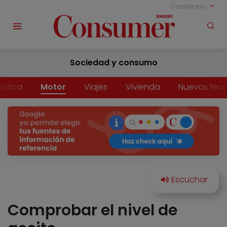
Castellano
Sociedad y consumo
stica
Motor
Viajes
Vivienda
Nuevas tecn
Comprobar el nivel de