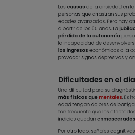
Las
causas
de la ansiedad en la
personas que arrastran sus pro
edades avanzadas. Pero hay otr
a partir de los 65 años. La
jubila
pérdida de la autonomía
perso
la incapacidad de desenvolverse 
los ingresos
económicos o la c
provocar signos depresivos y a
Dificultades en el d
Una dificultad para su diagnóst
más físicos que
mentales
. Es 
edad tengan dolores de barriga,
tan frecuente que los afectados
indicios quedan
enmascarado
Por otro lado, señales cognitiva