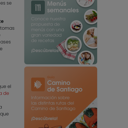
es se
te
íntomas
e
fases
se
ue el
a de
a
 que