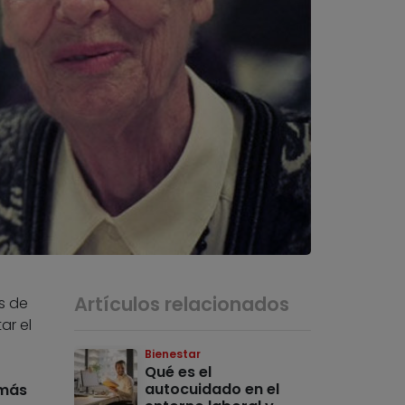
Artículos relacionados
s de
ar el
Bienestar
Qué es el
autocuidado en el
 más