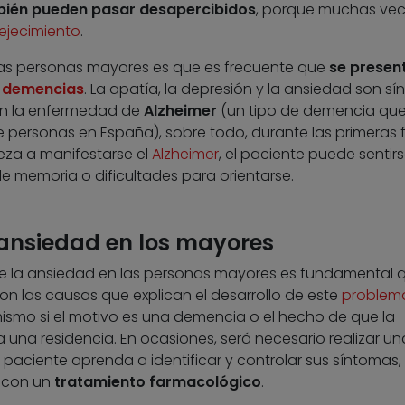
mbién pueden pasar desapercibidos
, porque muchas vec
ejecimiento
.
 las personas mayores es que es frecuente que
se presen
s
demencias
. La apatía, la depresión y la ansiedad son s
en la enfermedad de
Alzheimer
(un tipo de demencia qu
 personas en España), sobre todo, durante las primeras 
eza a manifestarse el
Alzheimer
, el paciente puede sentir
 memoria o dificultades para orientarse.
 ansiedad en los mayores
de la ansiedad en las personas mayores es fundamental q
on las causas que explican el desarrollo de este
problem
 mismo si el motivo es una demencia o el hecho de que la
una residencia. En ocasiones, será necesario realizar un
 paciente aprenda a identificar y controlar sus síntomas,
 con un
tratamiento farmacológico
.