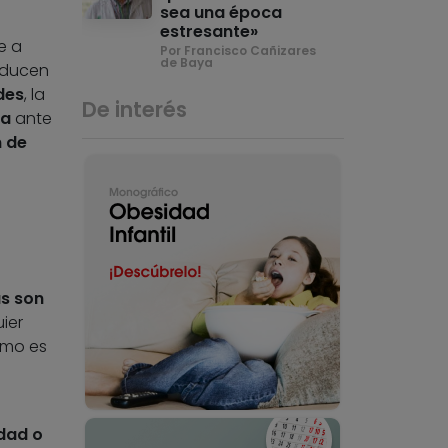
sea una época
estresante»
e a
Por Francisco Cañizares
de Baya
oducen
des
, la
De interés
ia
ante
 de
s son
ier
omo es
s
idad o