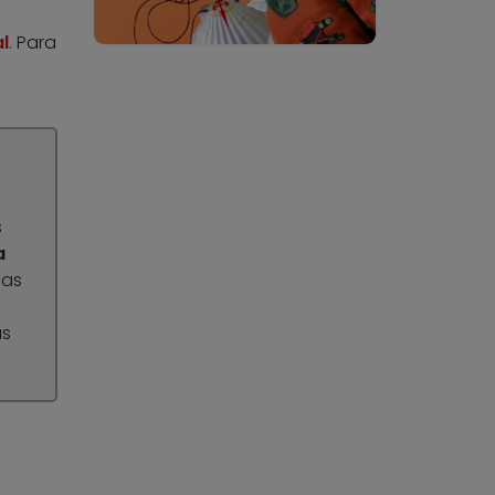
l
. Para
s
a
nas
ás