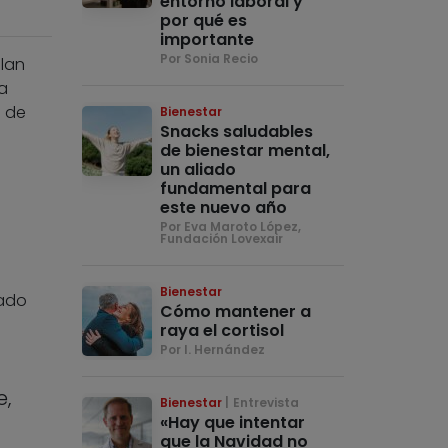
entorno laboral y
por qué es
importante
Por Sonia Recio
lan
a
% de
Bienestar
Snacks saludables
de bienestar mental,
un aliado
fundamental para
este nuevo año
Por Eva Maroto López,
Fundación Lovexair
Bienestar
iado
Cómo mantener a
raya el cortisol
Por I. Hernández
e,
Bienestar
Entrevista
«Hay que intentar
que la Navidad no