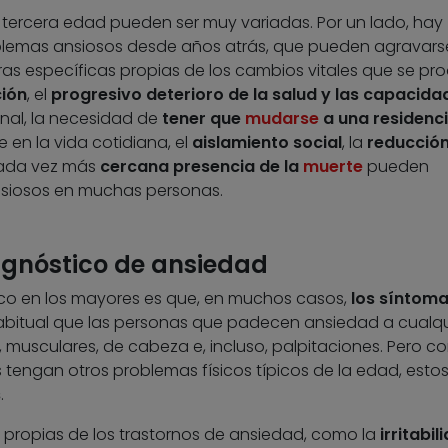
 tercera edad pueden ser muy variadas. Por un lado, hay
blemas ansiosos desde años atrás, que pueden agravars
as específicas propias de los cambios vitales que se pr
ción
, el
progresivo deterioro de la salud y las capacida
nal, la necesidad de
tener que
mudarse
a una residenc
en la vida cotidiana, el
aislamiento social
, la
reducción
ada vez más
cercana presencia de la
muerte
pueden
nsiosos en muchas personas.
iagnóstico de ansiedad
ico en los mayores es que, en muchos casos,
los síntoma
habitual que las personas que padecen ansiedad a cualqu
 musculares, de cabeza e, incluso, palpitaciones. Pero c
 tengan otros problemas físicos típicos de la edad, esto
s
.
s propias de los trastornos de ansiedad, como la
irritabil