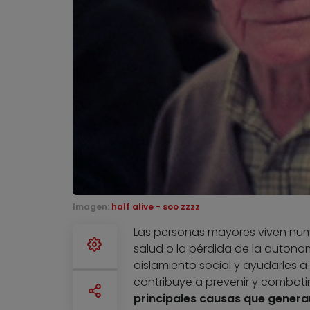
Imagen:
half alive - soo zzzz
Las personas mayores viven nume
salud o la pérdida de la autono
aislamiento social y ayudarles
contribuye a prevenir y combatir 
principales causas que genera