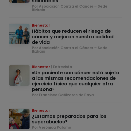
saludables
Por Asociación Contra el Cáncer – Sede
Bizkaia
Bienestar
Hábitos que reducen el riesgo de
cáncer y mejoran nuestra calidad
de vida
Por Asociación Contra el Cáncer – Sede
Bizkaia
Bienestar
Entrevista
«Un paciente con cáncer está sujeto
a las mismas recomendaciones de
ejercicio físico que cualquier otra
persona»
Por Francisco Cañizares de Baya
Bienestar
¿Estamos preparados para los
superabuelos?
Por Verónica Palomo