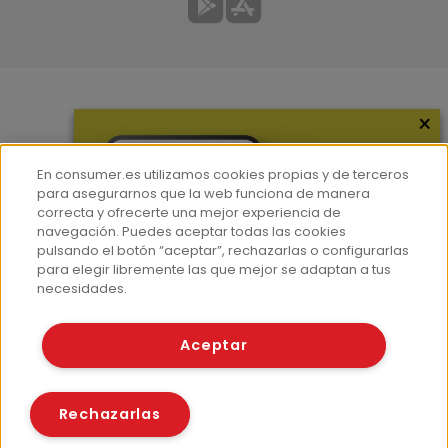
×
Más información
¿Quiénes somos?
En consumer.es utilizamos cookies propias y de terceros
Hemeroteca
para asegurarnos que la web funciona de manera
correcta y ofrecerte una mejor experiencia de
Contacto
navegación. Puedes aceptar todas las cookies
pulsando el botón “aceptar”, rechazarlas o configurarlas
Prensa
para elegir libremente las que mejor se adaptan a tus
Corpus Lingüístico Consumer
necesidades.
© Fundación EROSKI
Aceptar
Aviso legal
Políticas de privacidad
Políticas de cookies
Rechazarlas