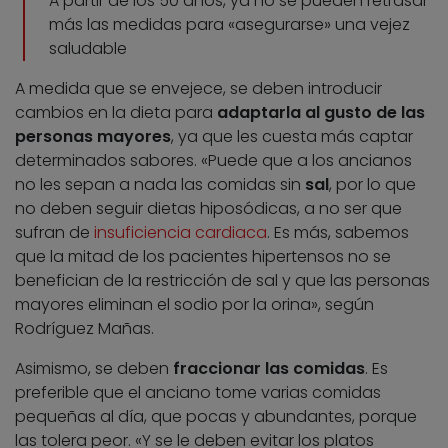
A partir de los 50 años, ya no se pueden retrasar
más las medidas para «asegurarse» una vejez
saludable
A medida que se envejece, se deben introducir
cambios en la dieta para
adaptarla al gusto de las
personas mayores
, ya que les cuesta más captar
determinados sabores. «Puede que a los ancianos
no les sepan a nada las comidas sin
sal
, por lo que
no deben seguir dietas hiposódicas, a no ser que
sufran de
insuficiencia cardiaca
. Es más, sabemos
que la mitad de los pacientes hipertensos no se
benefician de la restricción de sal y que las personas
mayores eliminan el sodio por la orina», según
Rodríguez Mañas.
Asimismo, se deben
fraccionar las comidas
. Es
preferible que el anciano tome varias comidas
pequeñas al día, que pocas y abundantes, porque
las tolera peor. «Y se le deben evitar los platos