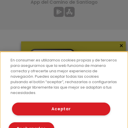
App del Camino de Santiago
×
Más información
¿Quiénes somos?
En consumer.es utilizamos cookies propias y de terceros
Hemeroteca
para asegurarnos que la web funciona de manera
correcta y ofrecerte una mejor experiencia de
Contacto
navegación. Puedes aceptar todas las cookies
pulsando el botón “aceptar”, rechazarlas o configurarlas
Prensa
para elegir libremente las que mejor se adaptan a tus
Corpus Lingüístico Consumer
necesidades.
© Fundación EROSKI
Aceptar
Aviso legal
Políticas de privacidad
Políticas de cookies