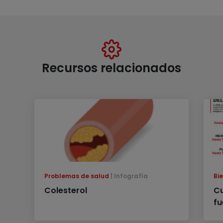
Recursos relacionados
Problemas de salud
Infografía
Bi
Colesterol
Cu
fu