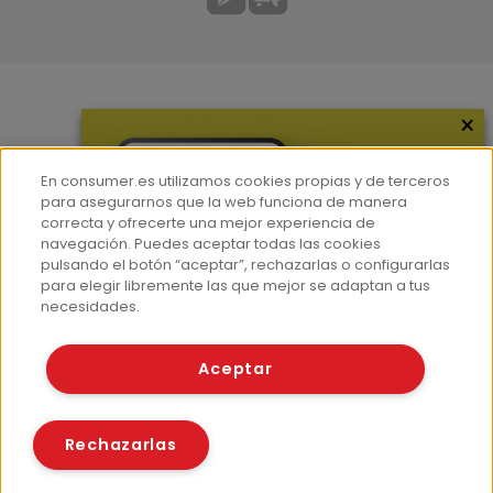
×
Más información
¿Quiénes somos?
En consumer.es utilizamos cookies propias y de terceros
Hemeroteca
para asegurarnos que la web funciona de manera
correcta y ofrecerte una mejor experiencia de
Contacto
navegación. Puedes aceptar todas las cookies
pulsando el botón “aceptar”, rechazarlas o configurarlas
Prensa
para elegir libremente las que mejor se adaptan a tus
Corpus Lingüístico Consumer
necesidades.
© Fundación EROSKI
Aceptar
Aviso legal
Políticas de privacidad
Políticas de cookies
Rechazarlas