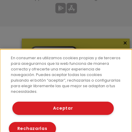
×
Más información
¿Quiénes somos?
En consumer.es utilizamos cookies propias y de terceros
Hemeroteca
para asegurarnos que la web funciona de manera
correcta y ofrecerte una mejor experiencia de
Contacto
navegación. Puedes aceptar todas las cookies
pulsando el botón “aceptar”, rechazarlas o configurarlas
Prensa
para elegir libremente las que mejor se adaptan a tus
Corpus Lingüístico Consumer
necesidades.
© Fundación EROSKI
Aceptar
Aviso legal
Políticas de privacidad
Políticas de cookies
Rechazarlas