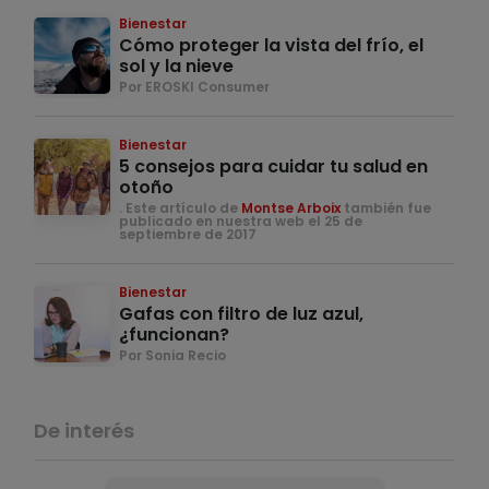
Bienestar
Cómo proteger la vista del frío, el
sol y la nieve
Por EROSKI Consumer
Bienestar
5 consejos para cuidar tu salud en
otoño
. Este artículo de
Montse Arboix
también fue
publicado en nuestra web el 25 de
septiembre de 2017
Bienestar
Gafas con filtro de luz azul,
¿funcionan?
Por Sonia Recio
De interés