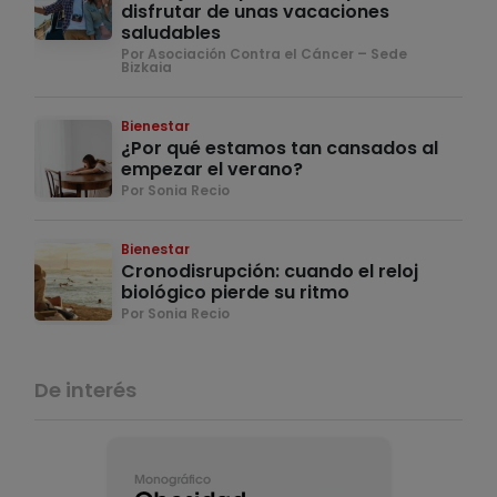
disfrutar de unas vacaciones
saludables
Por Asociación Contra el Cáncer – Sede
Bizkaia
Bienestar
¿Por qué estamos tan cansados al
empezar el verano?
Por Sonia Recio
Bienestar
Cronodisrupción: cuando el reloj
biológico pierde su ritmo
Por Sonia Recio
De interés