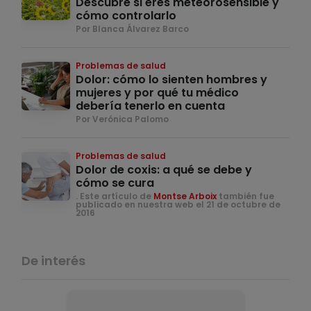
Descubre si eres meteorosensible y
cómo controlarlo
Por Blanca Álvarez Barco
Problemas de salud
Dolor: cómo lo sienten hombres y
mujeres y por qué tu médico
debería tenerlo en cuenta
Por Verónica Palomo
Problemas de salud
Dolor de coxis: a qué se debe y
cómo se cura
. Este artículo de
Montse Arboix
también fue
publicado en nuestra web el 21 de octubre de
2016
De interés