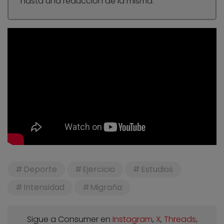
hasta una reducción de la misma.
Deporte
Ejercicio
Estudios
Intensidad
Migraña
Sigue a Consumer en
Instagram
,
X
,
Threads
,