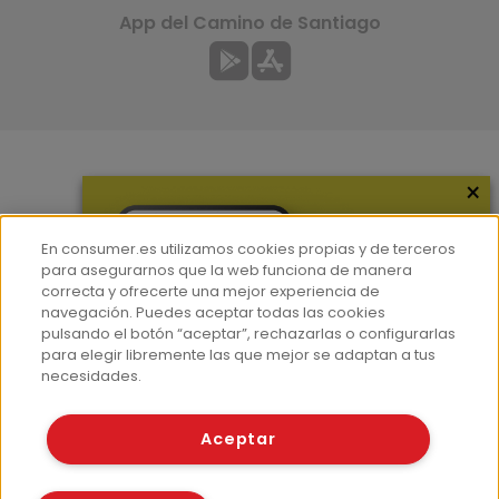
App del Camino de Santiago
×
Más información
¿Quiénes somos?
En consumer.es utilizamos cookies propias y de terceros
Hemeroteca
para asegurarnos que la web funciona de manera
correcta y ofrecerte una mejor experiencia de
Contacto
navegación. Puedes aceptar todas las cookies
pulsando el botón “aceptar”, rechazarlas o configurarlas
Prensa
para elegir libremente las que mejor se adaptan a tus
Corpus Lingüístico Consumer
necesidades.
© Fundación EROSKI
Aceptar
Aviso legal
Políticas de privacidad
Políticas de cookies