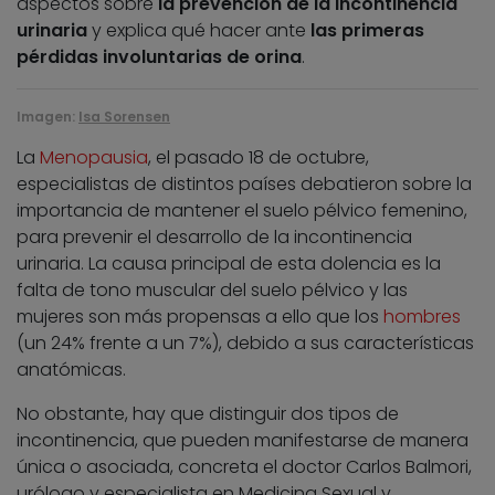
aspectos sobre
la prevención de la incontinencia
urinaria
y explica qué hacer ante
las primeras
pérdidas involuntarias de orina
.
Imagen:
Isa Sorensen
La
Menopausia
, el pasado 18 de octubre,
especialistas de distintos países debatieron sobre la
importancia de mantener el suelo pélvico femenino,
para prevenir el desarrollo de la incontinencia
urinaria. La causa principal de esta dolencia es la
falta de tono muscular del suelo pélvico y las
mujeres son más propensas a ello que los
hombres
(un 24% frente a un 7%), debido a sus características
anatómicas.
No obstante, hay que distinguir dos tipos de
incontinencia, que pueden manifestarse de manera
única o asociada, concreta el doctor Carlos Balmori,
urólogo y especialista en Medicina Sexual y