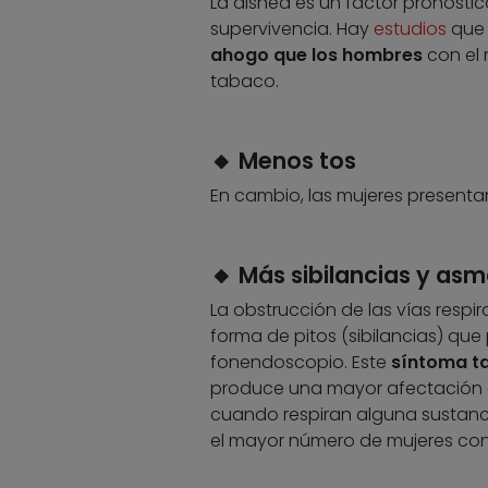
La disnea es un factor pronóstic
supervivencia. Hay
estudios
que 
ahogo que los hombres
con el 
tabaco.
🔸 Menos tos
En cambio, las mujeres present
🔸 Más sibilancias y as
La obstrucción de las vías respi
forma de pitos (sibilancias) que
fonendoscopio. Este
síntoma t
produce una mayor afectación 
cuando respiran alguna sustancia
el mayor número de mujeres co