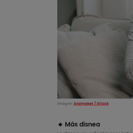
Imagen:
brizmaker / iStock
🔸 Más disnea