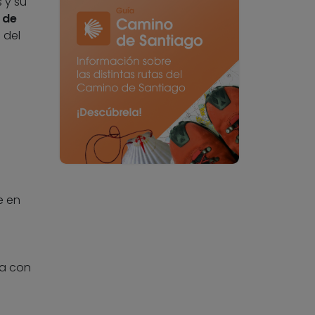
 y su
 de
 del
e en
na con