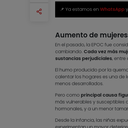
📌 Ya estamos en
WhatsApp
Aumento de mujeres
En el pasado, la EPOC fue cons
cambiando.
Cada vez más muje
sustancias perjudiciales
, entre
El humo producido por la quema 
calentar los hogares es una de l
menos desarrollados.
Pero como
principal causa figu
más vulnerables y susceptibles 
hormonales, y a un menor tamaño
Desde la infancia, las niñas ex
experimentan un mayor deterioro