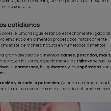
e carne (rica en inosinato) con un poco de parmesano (r
blemente sabroso.
os cotidianos
idores, el umami sigue estando estrechamente ligado al
ivo empleado en alimentos procesados históricamente
mami existe de manera natural en numerosos alimentos.
na gran variedad de alimentos:
carnes, pescados, maris
uanilato, en las setas, especialmente las
shiitake
secas. La
duro
, el
parmesano
, los
guisantes
y los
espárragos
son
mi.
ación y curado lo potencian.
Cuando un tomate madur
ra. Lo mismo ocurre durante el curado del jamón serrano