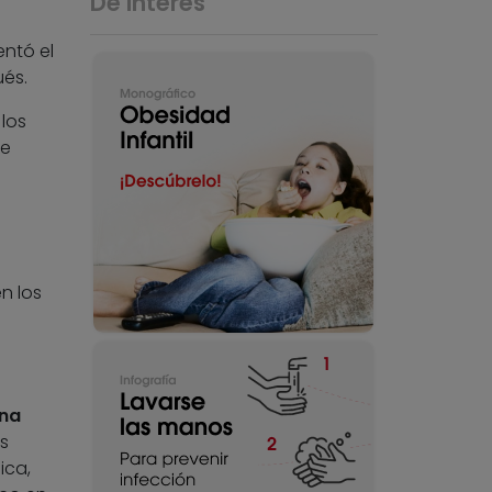
De interés
entó el
és.
 los
te
n los
ina
s
ica,