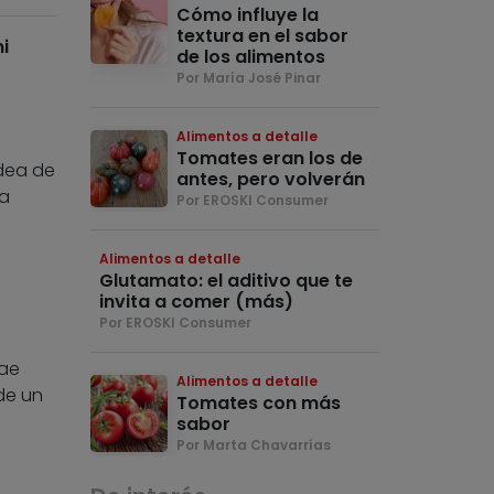
Cómo influye la
textura en el sabor
i
de los alimentos
Por María José Pinar
Alimentos a detalle
Tomates eran los de
dea de
antes, pero volverán
ra
Por EROSKI Consumer
Alimentos a detalle
Glutamato: el aditivo que te
invita a comer (más)
Por EROSKI Consumer
nae
Alimentos a detalle
 de un
Tomates con más
sabor
Por Marta Chavarrías