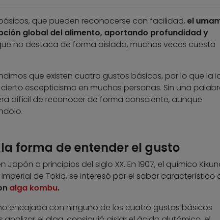
s básicos, que pueden reconocerse con facilidad,
el umam
pción global del alimento, aportando profundidad y
que no destaca de forma aislada, muchas veces cuesta
imos que existen cuatro gustos básicos, por lo que la i
 cierto escepticismo en muchas personas. Sin una palab
 era difícil de reconocer de forma consciente, aunque
ndolo.
la forma de entender el gusto
 Japón a principios del siglo XX. En 1907, el químico Kiku
 Imperial de Tokio, se interesó por el sabor característico
con
alga kombu
.
no encajaba con ninguno de los cuatro gustos básicos
analizar el alga, consiguió aislar el ácido glutámico, el