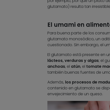
por ejemplo, por qué un plato d
glutamato) resulta tan irresisti
El umami en aliment
Para buena parte de los consum
glutamato monosódico, un adit
cuestionado. Sin embargo, el u
El glutamato está presente en u
lácteos, verduras y algas
; el g
anchoas
, el
atún
, el
tomate ma
también buenas fuentes de uma
Además,
los procesos de madur
contenido en glutamato se dispa
envejecimiento de un queso.