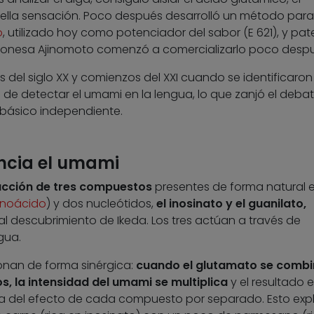
lla sensación. Poco después desarrolló un método para
o
, utilizado hoy como potenciador del sabor (E 621), y pat
ponesa Ajinomoto comenzó a comercializarlo poco despu
 del siglo XX y comienzos del XXI cuando se identificaron
de detectar el umami en la lengua, lo que zanjó el deba
 básico independiente.
encia el umami
 acción de tres compuestos
presentes de forma natural e
noácido
) y dos nucleótidos,
el inosinato y el guanilato,
al descubrimiento de Ikeda. Los tres actúan a través de
gua.
onan de forma sinérgica:
cuando el glutamato se comb
s, la intensidad del umami se multiplica
y el resultado e
del efecto de cada compuesto por separado. Esto expl