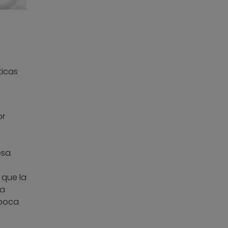
ticas
or
esa
 que la
la
 boca