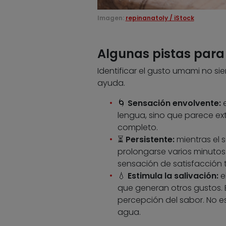
Imagen:
repinanatoly / iStock
Algunas pistas para
Identificar el gusto umami no si
ayuda.
🌀
Sensación envolvente:
e
lengua, sino que parece ex
completo.
⏳
Persistente:
mientras el 
prolongarse varios minutos
sensación de satisfacción 
💧
Estimula la salivación:
e
que generan otros gustos. E
percepción del sabor. No e
agua.