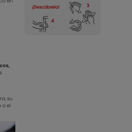
ico en
cos,
s
a, su
 o el