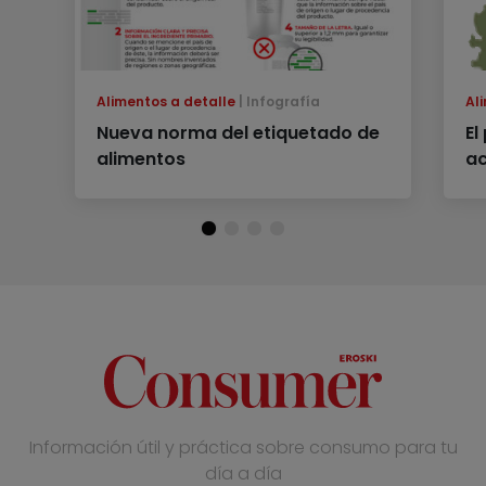
Alimentos a detalle
Infografía
Al
Nueva norma del etiquetado de
El
alimentos
ac
Información útil y práctica sobre consumo para tu
día a día