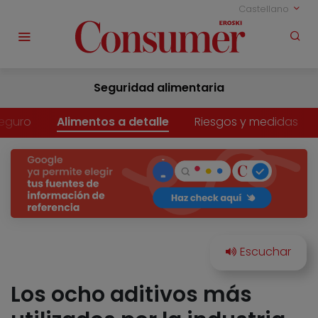
Castellano
Seguridad alimentaria
eguro
Alimentos a detalle
Riesgos y medidas
Los ocho aditivos más