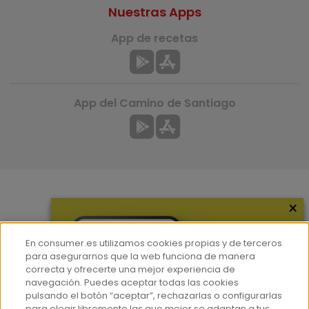
Nuestras Apps
App de recetas
App del Camino de Santiago
×
Más información
¿Quiénes somos?
En consumer.es utilizamos cookies propias y de terceros
Hemeroteca
para asegurarnos que la web funciona de manera
correcta y ofrecerte una mejor experiencia de
Contacto
navegación. Puedes aceptar todas las cookies
pulsando el botón “aceptar”, rechazarlas o configurarlas
Prensa
para elegir libremente las que mejor se adaptan a tus