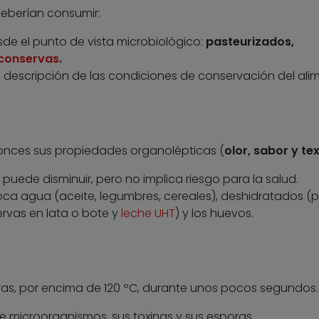
deberían consumir:
e el punto de vista microbiológico:
pasteurizados,
conservas
.
descripción de las condiciones de conservación del ali
onces sus propiedades organolépticas (
olor, sabor y te
 puede disminuir, pero no implica riesgo para la salud.
ca agua (aceite, legumbres, cereales), deshidratados (p
ervas en lata o bote y
leche UHT
) y los huevos.
ras, por encima de 120 ºC, durante unos pocos segundos.
e microorganismos, sus toxinas y sus esporas.