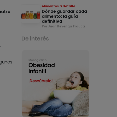
Alimentos a detalle
Dónde guardar cada
uatro
alimento: la guía
definitiva
Por Juan Revenga Frauca
De interés
.
lgunos