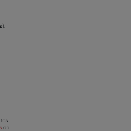
s
).
ntos
s
de