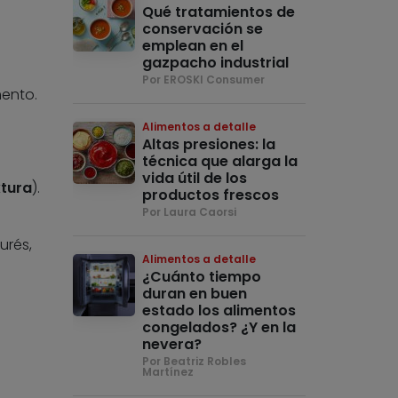
Qué tratamientos de
conservación se
emplean en el
gazpacho industrial
Por EROSKI Consumer
mento.
Alimentos a detalle
Altas presiones: la
técnica que alarga la
vida útil de los
xtura
).
productos frescos
Por Laura Caorsi
urés,
Alimentos a detalle
¿Cuánto tiempo
duran en buen
estado los alimentos
congelados? ¿Y en la
nevera?
Por Beatriz Robles
Martínez