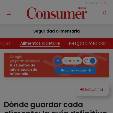
Castellano
Seguridad alimentaria
eguro
Alimentos a detalle
Riesgos y medidas
Dónde guardar cada