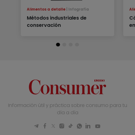
Alimentos a detalle
Infografía
Al
Métodos industriales de
Có
conservación
en
Información útil y práctica sobre consumo para tu
día a día