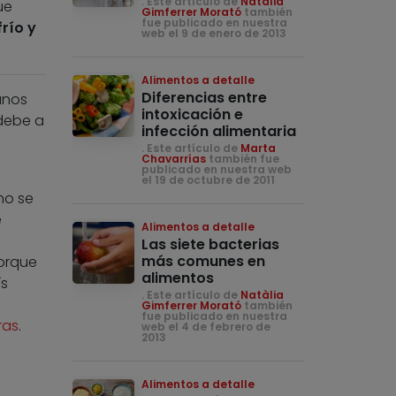
. Este artículo de
Natàlia
ue
Gimferrer Morató
también
fue publicado en nuestra
río y
web el 9 de enero de 2013
Alimentos a detalle
Diferencias entre
unos
intoxicación e
 debe a
infección alimentaria
. Este artículo de
Marta
Chavarrías
también fue
publicado en nuestra web
el 19 de octubre de 2011
no se
e
Alimentos a detalle
Las siete bacterias
más comunes en
porque
alimentos
ís
. Este artículo de
Natàlia
Gimferrer Morató
también
fue publicado en nuestra
ras
.
web el 4 de febrero de
2013
Alimentos a detalle