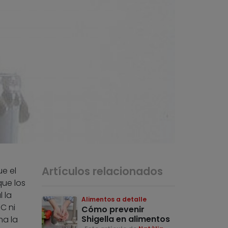
Artículos relacionados
e el
que los
 la
Alimentos a detalle
C ni
Cómo prevenir
Shigella en alimentos
ma la