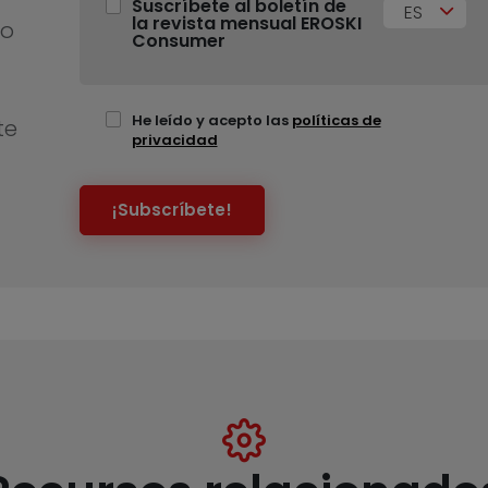
Suscríbete al boletín de
ES
la revista mensual EROSKI
no
Consumer
He leído y acepto las
políticas de
te
privacidad
¡Subscríbete!