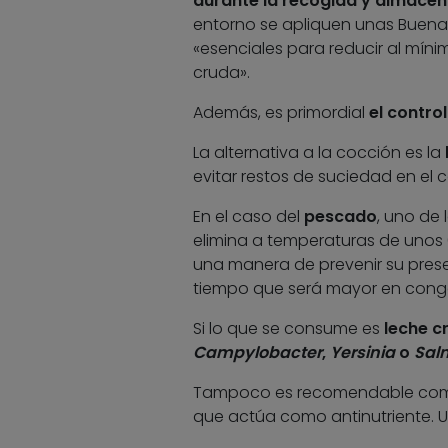
durante la recogida y almacen
entorno se apliquen unas Buenas 
«esenciales para reducir al mín
cruda».
Además, es primordial
el contro
La alternativa a la cocción es la
evitar restos de suciedad en el 
En el caso del
pescado
, uno de
elimina a temperaturas de unos 6
una manera de prevenir su prese
tiempo que será mayor en cong
Si lo que se consume es
leche c
Campylobacter
,
Yersinia
o
Sal
Tampoco es recomendable co
que actúa como antinutriente. U