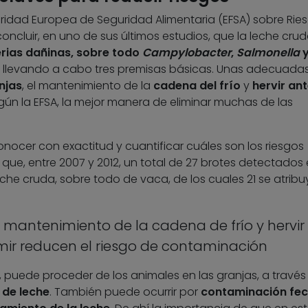
oridad Europea de Seguridad Alimentaria (EFSA) sobre Rie
ncluir, en uno de sus últimos estudios, que la leche cru
rias dañinas, sobre todo
Campylobacter
,
Salmonella
se llevando a cabo tres premisas básicas. Unas adecuada
njas
, el mantenimiento de la
cadena del frío
y
hervir an
gún la EFSA, la mejor manera de eliminar muchas de las
nocer con exactitud y cuantificar cuáles son los riesgos
 que, entre 2007 y 2012, un total de 27 brotes detectados 
che cruda, sobre todo de vaca, de los cuales 21 se atrib
, mantenimiento de la cadena de frío y hervir 
ir reducen el riesgo de contaminación
 puede proceder de los animales en las granjas, a través 
 de leche
. También puede ocurrir por
contaminación fec