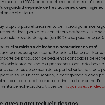
Alimentaria (EFSA), puede contener bacterias dañinas q
Su seguridad depende de tres acciones clave, higiene, f
llan en el artículo.
uy propicio para el crecimiento de microorganismos, alg
terias lácticas, pero otros con efecto patógeno. Esto se
presencia elevada de agua (un 80% de su peso es agua).
opeos,
el suministro de leche sin pasteurizar no está
otros países europeos como Escocia o Irlanda del Norte, 
 por parte del productor, de pequeñas cantidades de lech
stablecimientos de venta al por menor». Con todo, hay un
ciertos sectores de consumidores por beber leche cruda 
para la salud. En este sentido, le corresponde a cada pa
en el mercado de la leche cruda destinada al consumo. En
a venta de leche cruda a través de
máquinas expendedo
, claves para reducir riesgos