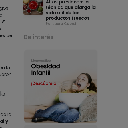
Altas presiones: la
técnica que alarga la
sgos
vida útil de los
da
productos frescos
y
E.
Por Laura Caorsi
s
tes de
De interés
en la
uyeron
la
de la
al y