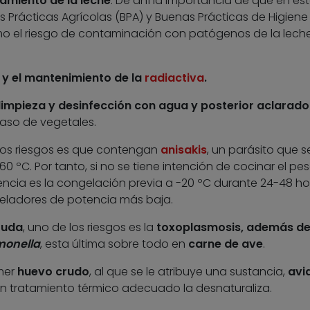
amiento de la leche
. De ahí la importancia de que en es
Prácticas Agrícolas (BPA) y Buenas Prácticas de Higiene 
imo el riesgo de contaminación con patógenos de la lech
l y el mantenimiento de la
radiactiva
.
limpieza y desinfección con agua y posterior aclarado
caso de vegetales.
 los riesgos es que contengan
anisakis
, un parásito que s
0 ºC. Por tanto, si no se tiene intención de cocinar el pe
ncia es la congelación previa a -20 ºC durante 24-48 ho
eladores de potencia más baja.
ruda
, uno de los riesgos es la
toxoplasmosis, además d
monella
, esta última sobre todo en
carne de ave
.
mer
huevo crudo
, al que se le atribuye una sustancia,
avi
n tratamiento térmico adecuado la desnaturaliza.