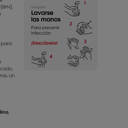
te
(BPH),
e
para
e
scado,
ras, un
e
dina
,