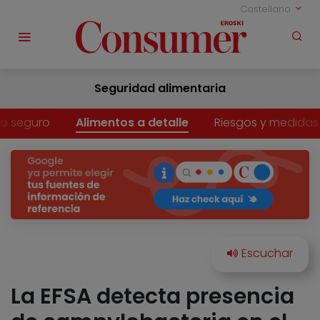
Castellano
Seguridad alimentaria
o seguro
Alimentos a detalle
Riesgos y medidas
La EFSA detecta presencia