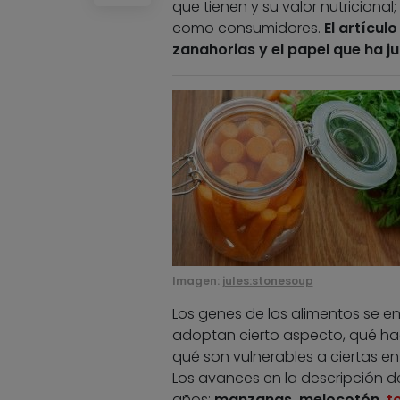
que tienen y su valor nutricion
como consumidores.
El artícul
zanahorias y el papel que ha j
Imagen:
jules:stonesoup
Los genes de los alimentos se 
adoptan cierto aspecto, qué hac
qué son vulnerables a ciertas e
Los avances en la descripción d
años:
manzanas, melocotón,
t