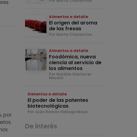
Por Marta Chavarrías
ores
Alimentos a detalle
El origen del aroma
de las fresas
Por Marta Chavarrías
Alimentos a detalle
Foodómica, nueva
ciencia al servicio de
los alimentos
Por Natàlia Gimferrer
Morató
Alimentos a detalle
El poder de las patentes
biotecnológicas
Por Juan Ramón Hidalgo Moya
, por
etos.
De interés
imos