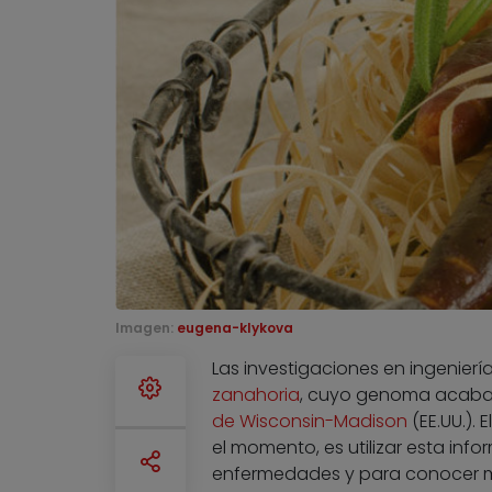
Imagen:
eugena-klykova
Las investigaciones en ingenierí
zanahoria
, cuyo genoma acaba d
de Wisconsin-Madison
(EE.UU.).
el momento, es utilizar esta info
enfermedades y para conocer más