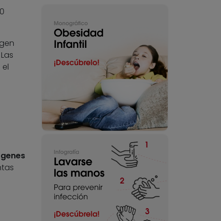
00
rigen
 Las
 el
 genes
ntas