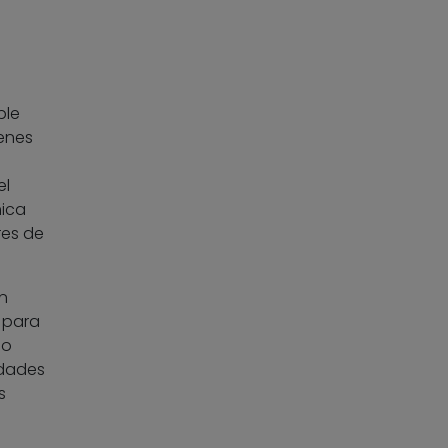
ble
genes
el
mica
res de
n
para
do
edades
s