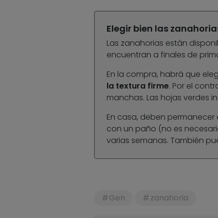
Elegir bien las zanahoria
Las zanahorias están dispon
encuentran a finales de prim
En la compra, habrá que elegi
la textura firme
. Por el cont
manchas. Las hojas verdes in
En casa, deben permanecer en 
con un paño (no es necesar
varias semanas. También pue
Gen
zanahoria