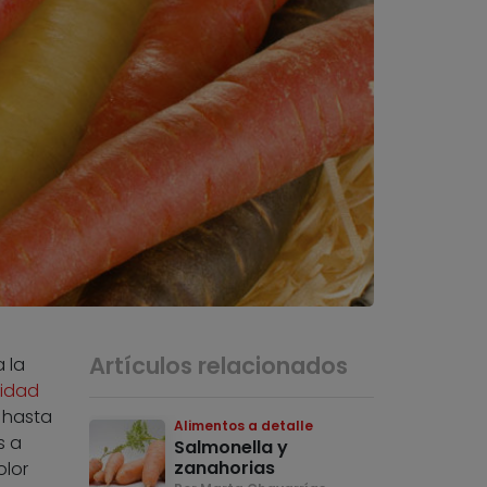
Artículos relacionados
 la
sidad
s hasta
Alimentos a detalle
s a
Salmonella y
zanahorias
olor