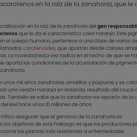
arotenos en la raíz de la zanahoria, que le 
ocalización en la raíz de la zanahoria del
gen responsable
rotenos
que le da el característico color naranja. Este pi
n el cuerpo humano, pertenece a una clase de varios ci
 llamados
carotenoides
, que aportan desde colores amari
uras. La novedad esta vez radica en el hecho de que se h
que aporta las condiciones de la acumulación de pigmen
 zanahoria.
ce unos mil años zanahorias amarillas y púrpuras y se calc
reció una versión naranja en Holanda, resultado del cruce 
s. También se sabe que la zanahoria «se separó» de la 
del kiwi hace unos 10 millones de años.
entífico aseguran que el genoma de la zanahoria es
 los objetivos de este hallazgo es que los productores 
ccionar las plantas más resistentes a enfermedades.