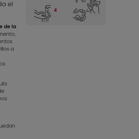
da el
 de la
gmento,
entos
llos a
a
tos
ula
de
uva
puedan