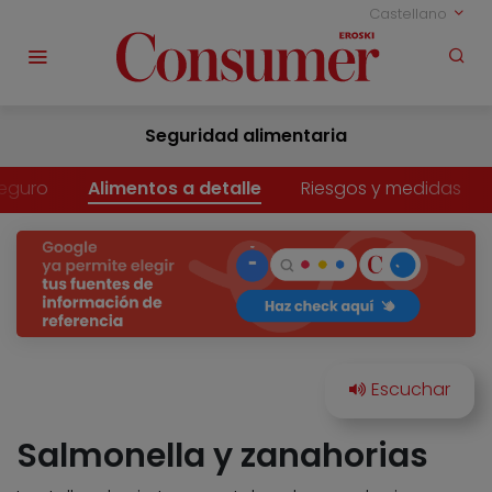
Castellano
Seguridad alimentaria
eguro
Alimentos a detalle
Riesgos y medidas
Salmonella y zanahorias