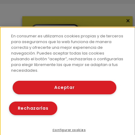
×
Más información
¿Quiénes somos?
En consumer.es utilizamos cookies propias y de terceros
Hemeroteca
para asegurarnos que la web funciona de manera
correcta y ofrecerte una mejor experiencia de
Contacto
navegación. Puedes aceptar todas las cookies
pulsando el botón “aceptar”, rechazarlas o configurarlas
Prensa
para elegir libremente las que mejor se adaptan a tus
Corpus Lingüístico Consumer
necesidades.
© Fundación EROSKI
Aceptar
Aviso legal
Políticas de privacidad
Políticas de cookies
Rechazarlas
Configurar cookies