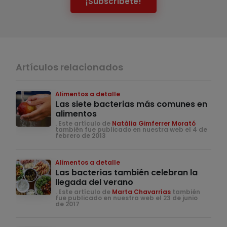
¡Subscríbete!
Artículos relacionados
Alimentos a detalle
Las siete bacterias más comunes en
alimentos
. Este artículo de
Natàlia Gimferrer Morató
también fue publicado en nuestra web el 4 de
febrero de 2013
Alimentos a detalle
Las bacterias también celebran la
llegada del verano
. Este artículo de
Marta Chavarrías
también
fue publicado en nuestra web el 23 de junio
de 2017