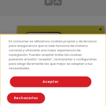
×
Más información
¿Quiénes somos?
En consumer.es utilizamos cookies propias y de terceros
Hemeroteca
para asegurarnos que la web funciona de manera
correcta y ofrecerte una mejor experiencia de
Contacto
navegación. Puedes aceptar todas las cookies
pulsando el botón “aceptar”, rechazarlas o configurarlas
Prensa
para elegir libremente las que mejor se adaptan a tus
Corpus Lingüístico Consumer
necesidades.
© Fundación EROSKI
Aceptar
Aviso legal
Políticas de privacidad
Políticas de cookies
Rechazarlas