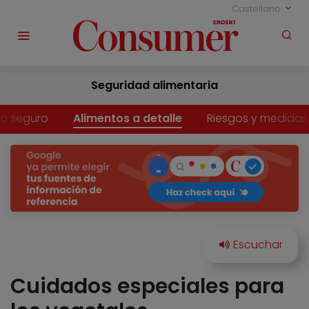
Castellano
Seguridad alimentaria
o seguro
Alimentos a detalle
Riesgos y medidas
Cuidados especiales para