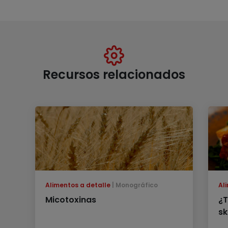
Recursos relacionados
Alimentos a detalle
Monográfico
Al
Micotoxinas
¿T
sk