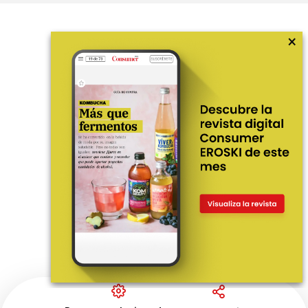
×
Más información
¿Quiénes somos?
Hemeroteca
Contacto
Prensa
Corpus Lingüístico Consumer
© Fundación EROSKI
Aviso legal
Políticas de privacidad
Políticas de cookies