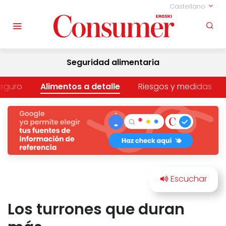
Castellano
Seguridad alimentaria
eguro
Alimentos a detalle
Riesgos y medidas
Los turrones que duran