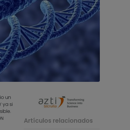
io un
Y ya si
ible.
DN
Artículos relacionados