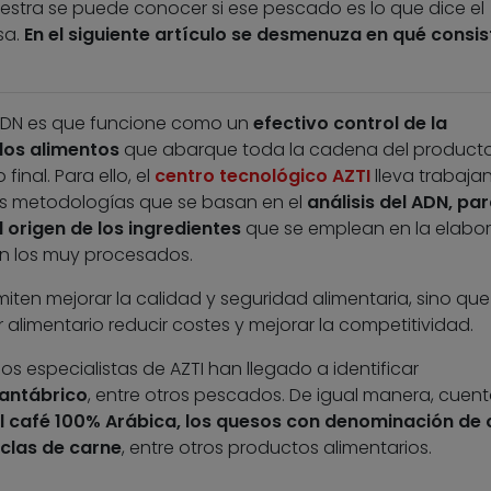
stra se puede conocer si ese pescado es lo que dice el
sa.
En el siguiente artículo se desmenuza en qué consis
l ADN es que funcione como un
efectivo control de la
 los alimentos
que abarque toda la cadena del producto
inal. Para ello, el
centro tecnológico AZTI
lleva trabaja
es metodologías que se basan en el
análisis del ADN, pa
l origen de los ingredientes
que se emplean en la elabo
en los muy procesados.
ten mejorar la calidad y seguridad alimentaria, sino que
r alimentario reducir costes y mejorar la competitividad.
os especialistas de AZTI han llegado a identificar
antábrico
, entre otros pescados. De igual manera, cuen
l café 100% Arábica, los quesos con denominación de 
clas de carne
, entre otros productos alimentarios.