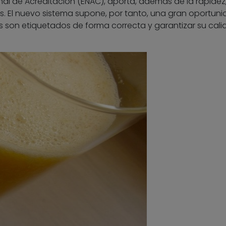
nal de Acreditación (ENAC), aporta, además de la rapidez
es. El nuevo sistema supone, por tanto, una gran oportun
 son etiquetados de forma correcta y garantizar su cali