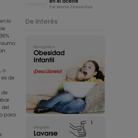
en el aceite
Por Marta Chavarrías
De interés
en lo
cie
 36%
consumo
an
, o
 es de
 de
lsar
 del
no para
a