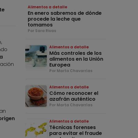
Alimentos a detalle
te
En enero sabremos de dónde
procede la leche que
tomamos
Por Sara Rivas
,
Alimentos a detalle
ndo
Más controles de los
ra
alimentos en la Unión
ración
Europea
Por Marta Chavarrías
Alimentos a detalle
Cómo reconocer el
azafrán auténtico
Por Marta Chavarrías
tan
origen
Alimentos a detalle
Técnicas forenses
para evitar el fraude