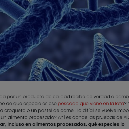
ga por un producto de calidad recibe de verdad a camb
be de qué especie es ese
pescado que viene en la lata
? 
 croqueta o un pastel de carne… lo difícil se vuelve impos
 un alimento procesado? Ahí es donde las pruebas de A
ar, incluso en alimentos procesados, qué especies lo