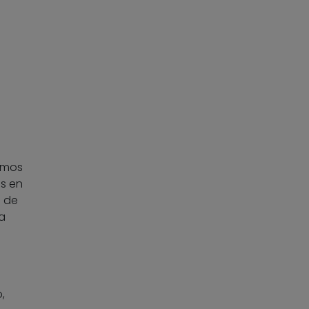
lomos
s en
d de
a
,