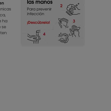
en
cnicas
ca,
e ha
e se
sten