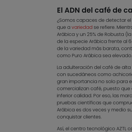
El ADN del café de c
¿Somos capaces de detectar el 
que a
variedad
se refiere. Mient
Arábica y un 25% de Robusta (la
de la especie Arábica frente al
de la variedad más barata, con
como Puro Arábica sea elevado
La adulteración del café de alta
con sucedáneos como achicoria
gran importancia no solo para e
comercializan café, puesto que
inferior calidad. Por eso, las ma
pruebas científicas que comprue
Arábica es dos veces y medio su
conquistar clientes.
Así, el centro tecnológico AZTI