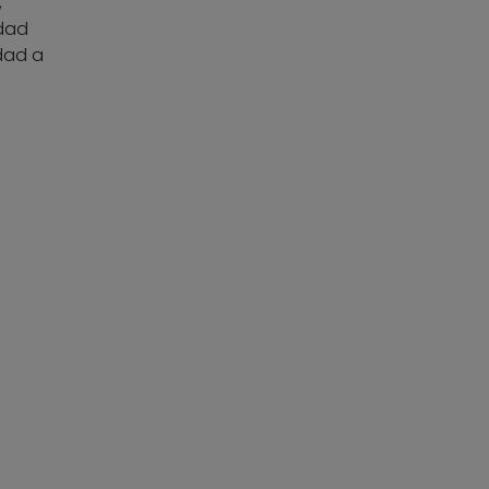
,
idad
dad a