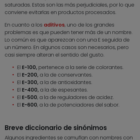
saturadas. Estas son las más perjudiciales, por lo que
conviene evitarlas en productos procesados.
En cuanto a los
aditivos
, uno de los grandes
problemas es que pueden tener más de un nombre.
Lo común es que aparezcan con una E seguida de
un número. En algunos casos son necesarios, pero
casi siempre alteran el sentido del gusto.
El
E-100,
pertenece a la serie de colorantes.
El
E-200,
a la de conservantes.
El
E-300,
a la de antioxidantes.
El
E-400,
a la de espesantes.
El
E-500
, a la de reguladores de acidez.
El
E-600
, a la de potenciadores del sabor.
Breve diccionario de sinónimos
Algunos ingredientes se camuflan con nombres con