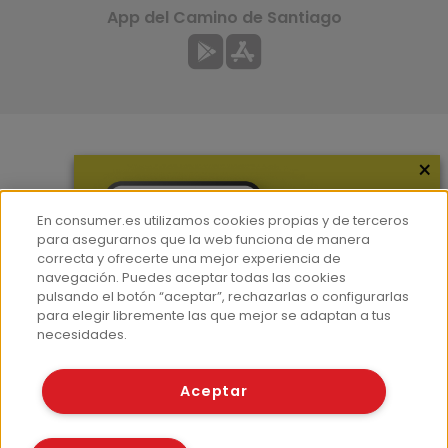
App del Camino de Santiago
×
Más información
¿Quiénes somos?
En consumer.es utilizamos cookies propias y de terceros
Hemeroteca
para asegurarnos que la web funciona de manera
correcta y ofrecerte una mejor experiencia de
Contacto
navegación. Puedes aceptar todas las cookies
pulsando el botón “aceptar”, rechazarlas o configurarlas
Prensa
para elegir libremente las que mejor se adaptan a tus
Corpus Lingüístico Consumer
necesidades.
© Fundación EROSKI
Aceptar
Aviso legal
Políticas de privacidad
Políticas de cookies