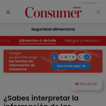
Castellano
Seguridad alimentaria
eguro
Alimentos a detalle
Riesgos y medidas
¿Sabes interpretar la