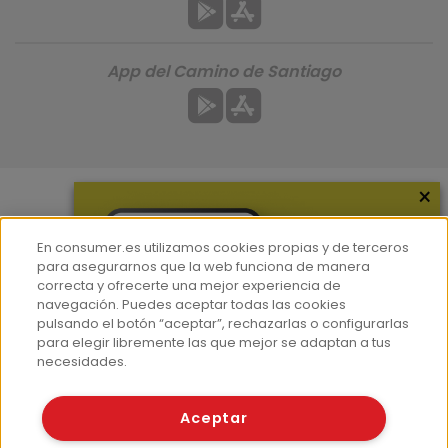
App del Camino de Santiago
×
Más información
En consumer.es utilizamos cookies propias y de terceros
¿Quiénes somos?
para asegurarnos que la web funciona de manera
correcta y ofrecerte una mejor experiencia de
Hemeroteca
navegación. Puedes aceptar todas las cookies
Contacto
pulsando el botón “aceptar”, rechazarlas o configurarlas
para elegir libremente las que mejor se adaptan a tus
Prensa
necesidades.
Corpus Lingüístico Consumer
Aceptar
© Fundación EROSKI