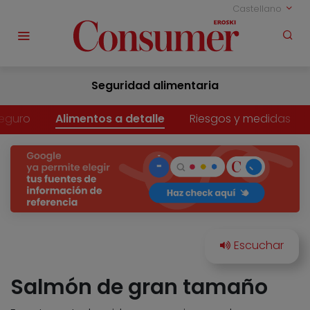
Castellano
Seguridad alimentaria
eguro
Alimentos a detalle
Riesgos y medidas
Salmón de gran tamaño