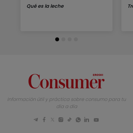
Qué es la leche
Tr
Información útil y práctica sobre consumo para tu
día a día