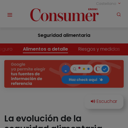
Castellano
Seguridad alimentaria
eguro
Alimentos a detalle
Riesgos y medidas
La evolución de la