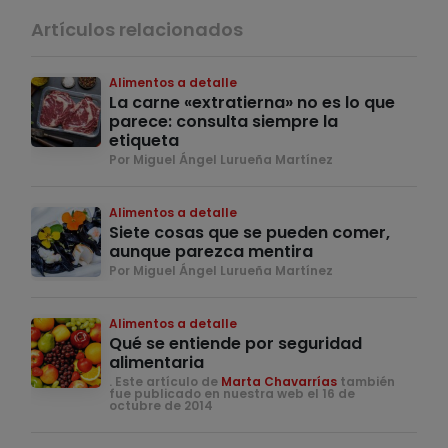
Artículos relacionados
Alimentos a detalle
La carne «extratierna» no es lo que
parece: consulta siempre la
etiqueta
Por Miguel Ángel Lurueña Martínez
Alimentos a detalle
Siete cosas que se pueden comer,
aunque parezca mentira
Por Miguel Ángel Lurueña Martínez
Alimentos a detalle
Qué se entiende por seguridad
alimentaria
. Este artículo de
Marta Chavarrías
también
fue publicado en nuestra web el 16 de
octubre de 2014