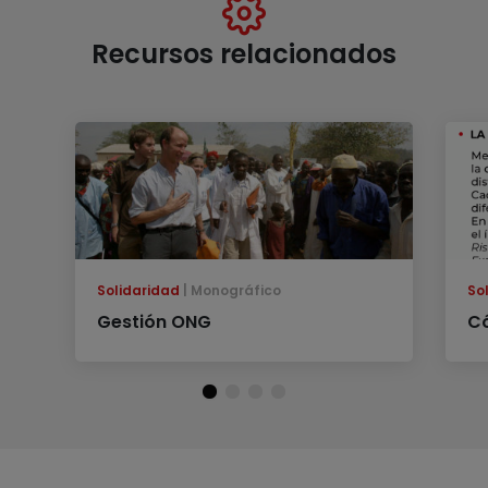
Recursos relacionados
Solidaridad
Monográfico
So
Gestión ONG
Có