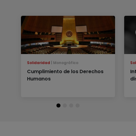
Solidaridad
Monográfico
So
Cumplimiento de los Derechos
In
Humanos
di