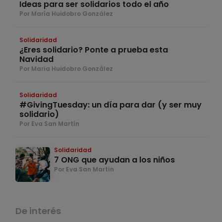
Ideas para ser solidarios todo el año
Por María Huidobro González
Solidaridad
¿Eres solidario? Ponte a prueba esta
Navidad
Por María Huidobro González
Solidaridad
#GivingTuesday: un día para dar (y ser muy
solidario)
Por Eva San Martín
Solidaridad
7 ONG que ayudan a los niños
Por Eva San Martín
De interés