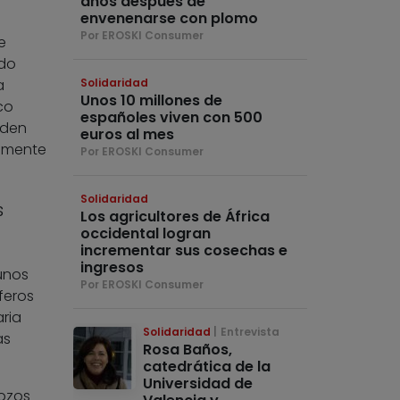
años después de
envenenarse con plomo
Por EROSKI Consumer
e
ido
a
Solidaridad
Unos 10 millones de
co
españoles viven con 500
nden
euros al mes
almente
Por EROSKI Consumer
Solidaridad
s
Los agricultores de África
occidental logran
incrementar sus cosechas e
ingresos
unos
Por EROSKI Consumer
feros
ria
Solidaridad
Entrevista
as
Rosa Baños,
catedrática de la
Universidad de
pozos