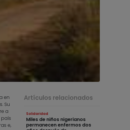
Artículos relacionados
da en
s. Su
re a
Solidaridad
 país
Miles de niños nigerianos
permanecen enfermos dos
ras e,