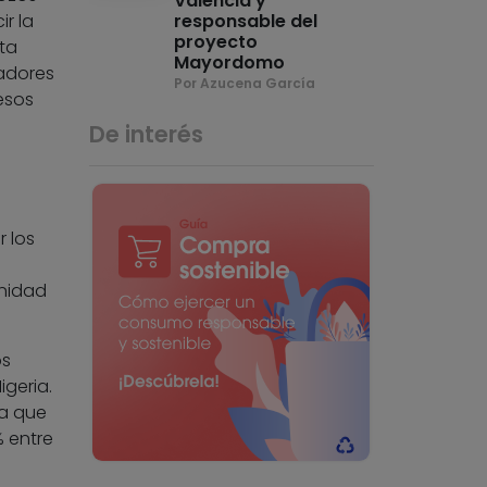
Valencia y
ir la
responsable del
proyecto
ta
Mayordomo
iadores
Por Azucena García
esos
De interés
 los
unidad
os
igeria.
ra que
% entre