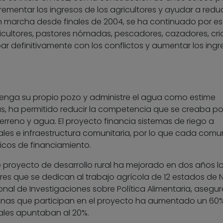
crementar los ingresos de los agricultores y ayudar a reduc
n marcha desde finales de 2004, se ha continuado por es
icultores, pastores nómadas, pescadores, cazadores, cr
 definitivamente con los conflictos y aumentar los ingr
enga su propio pozo y administre el agua como estime
as, ha permitido reducir la competencia que se creaba por
erreno y agua. El proyecto financia sistemas de riego a
les e infraestructura comunitaria, por lo que cada com
icos de financiamiento.
e proyecto de desarrollo rural ha mejorado en dos años l
res que se dedican al trabajo agrícola de 12 estados de N
ional de Investigaciones sobre Política Alimentaria, asegu
ersonas que participan en el proyecto ha aumentado un 60
ciales apuntaban al 20%.