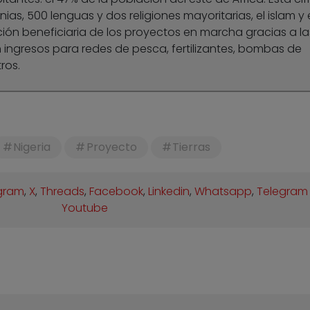
ias, 500 lenguas y dos religiones mayoritarias, el islam y 
ación beneficiaria de los proyectos en marcha gracias a la
ingresos para redes de pesca, fertilizantes, bombas de
ros.
Nigeria
Proyecto
Tierras
gram
,
X
,
Threads
,
Facebook
,
Linkedin
,
Whatsapp
,
Telegram
Youtube