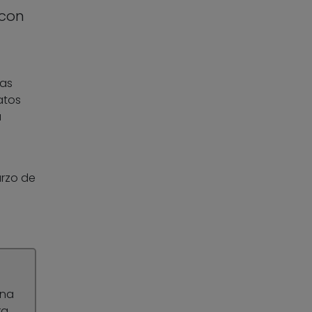
 con
las
atos
a
arzo de
una
ra