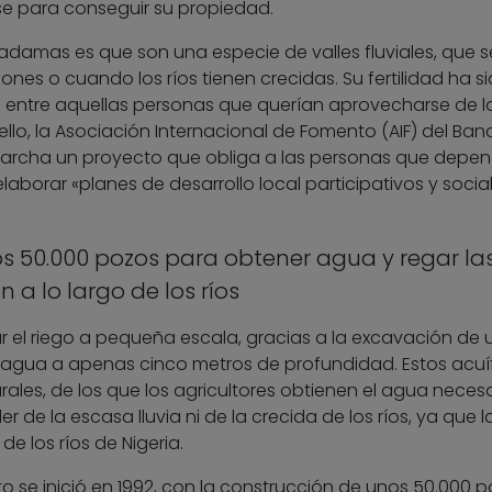
rse para conseguir su propiedad.
 fadamas es que son una especie de valles fluviales, que s
es o cuando los ríos tienen crecidas. Su fertilidad ha s
 entre aquellas personas que querían aprovecharse de l
ello, la Asociación Internacional de Fomento (AIF) del Ban
marcha un proyecto que obliga a las personas que depe
laborar «planes de desarrollo local participativos y soci
s 50.000 pozos para obtener agua y regar la
n a lo largo de los ríos
ar el riego a pequeña escala, gracias a la excavación de 
 agua a apenas cinco metros de profundidad. Estos acuí
es, de los que los agricultores obtienen el agua necesa
er de la escasa lluvia ni de la crecida de los ríos, ya que l
e los ríos de Nigeria.
o se inició en 1992, con la construcción de unos 50.000 