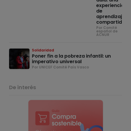
experiencia
de
aprendizaje
compartido
Por Comité
español de
ACNUR
Solidaridad
Poner fin a la pobreza infantil: un
imperativo universal
Por UNICEF Comité País Vasco
De interés