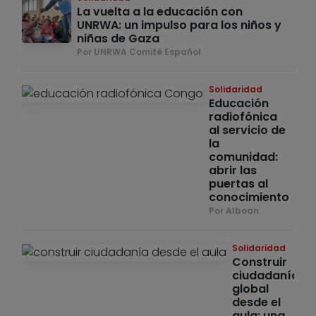
La vuelta a la educación con
UNRWA: un impulso para los niños y
niñas de Gaza
Por UNRWA Comité Español
Solidaridad
Educación
radiofónica
al servicio de
la
comunidad:
abrir las
puertas al
conocimiento
Por Alboan
Solidaridad
Construir
ciudadanía
global
desde el
aula: una