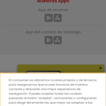
Nuestras Apps
App de recetas
App del Camino de Santiago
×
Más información
¿Quiénes somos?
En consumer.es utilizamos cookies propias y de terceros
Hemeroteca
para asegurarnos que la web funciona de manera
correcta y ofrecerte una mejor experiencia de
Contacto
navegación. Puedes aceptar todas las cookies
pulsando el botón “aceptar”, rechazarlas o configurarlas
Prensa
para elegir libremente las que mejor se adaptan a tus