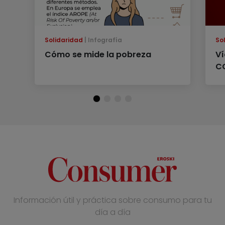
Solidaridad
Infografía
So
Cómo se mide la pobreza
Ví
C
Información útil y práctica sobre consumo para tu
día a día