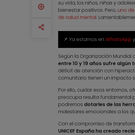
su vida, los niños, niñas y adol
bienestar positivos. Pero,
uno de 
de salud mental
. Lamentableme
📌 Ya estamos en
WhatsApp
Según la Organización Mundial d
entre 10 y 19 años sufre algún
déficit de atención con hiperacti
comunitario tienen un impacto si
Por ello, cuidar esos entornos, 
preocupa resulta fundamental pa
podremos
dotarles de las her
malestares emocionales a los q
Con el compromiso de transforma
UNICEF España ha creado reci