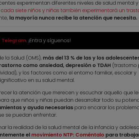
escentes experimentan diferentes niveles de salud mental y
cada siete niños y niñas también experimentará un trast
nte,
la mayoría nunca recibe la atención que necesita.
y
Telegram
. ¡Entra y síguenos!
e la Salud (OMS),
más del 13 % de las y los adolescente
 trastorno como ansiedad, depresión o TDAH
(trastorno 
vidad), y los factores como el entorno familiar, escolar y
gnificativo en su salud mental.
ofrecer la atención que merecen y escuchar aquello que le
ra que niños y niñas puedan desarrollar todo su potencia
ramientas y ayuda necesarias
para encarar los problema
ue se puedan enfrentar.
r la realidad de la salud mental de la infancia y adolesc
entemente el
movimiento NTP: Coméntalo
para trabaja