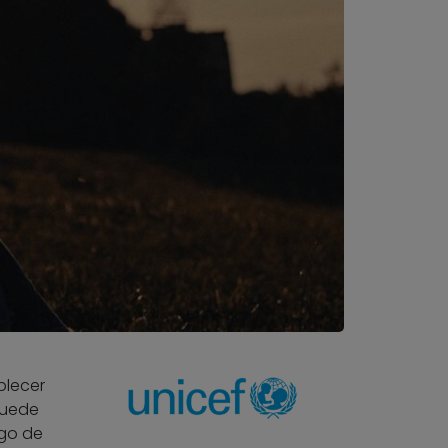
blecer
puede
rgo de