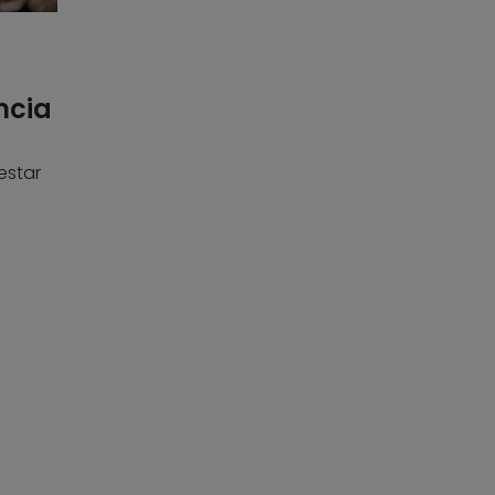
ncia
estar