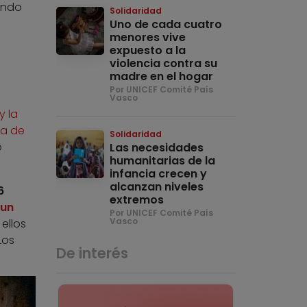
iendo
Solidaridad
Uno de cada cuatro
menores vive
expuesto a la
violencia contra su
madre en el hogar
Por UNICEF Comité País
Vasco
y la
ia de
Solidaridad
o
Las necesidades
humanitarias de la
infancia crecen y
alcanzan niveles
6
extremos
 un
Por UNICEF Comité País
Vasco
ellos
Los
De interés