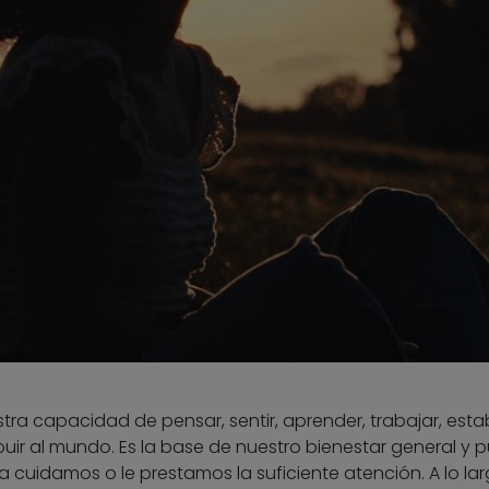
ra capacidad de pensar, sentir, aprender, trabajar, esta
ibuir al mundo. Es la base de nuestro bienestar general y 
a cuidamos o le prestamos la suficiente atención. A lo la