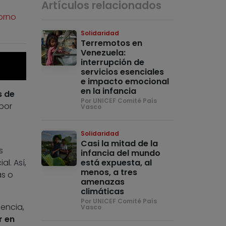
Artículos relacionados
orno
Solidaridad
Terremotos en
Venezuela:
interrupción de
servicios esenciales
e impacto emocional
en la infancia
s de
Por UNICEF Comité País
por
Vasco
Solidaridad
Casi la mitad de la
s
infancia del mundo
está expuesta, al
l. Así,
menos, a tres
s o
amenazas
climáticas
Por UNICEF Comité País
encia,
Vasco
r en