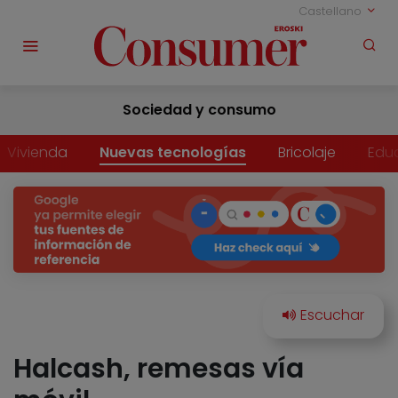
Castellano
Sociedad y consumo
Vivienda
Nuevas tecnologías
Bricolaje
Edu
Halcash, remesas vía