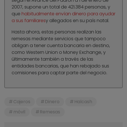
según el Avance del Padrón a 1 de enero de
2007, supone un total de 421.384 personas, y
que
habitualmente envían dinero para ayudar
a sus familiares
y allegados en su país natal.
Hasta ahora, estas personas realizan las
remesas mediante servicios que tampoco
obligan a tener cuenta bancaria en destino,
como Western Union o Money Exchange, y
últimamente también a través de las
entidades bancarias, que han rebajado sus
comisiones para captar parte del negocio.
Cajeros
Dinero
Halcash
móvil
Remesas