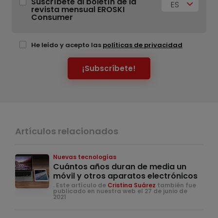
Suscríbete al boletín de la
ES
revista mensual EROSKI
Consumer
He leído y acepto las
políticas de privacidad
¡Subscríbete!
Artículos relacionados
Nuevas tecnologías
Cuántos años duran de media un
móvil y otros aparatos electrónicos
. Este artículo de
Cristina Suárez
también fue
publicado en nuestra web el 27 de junio de
2021