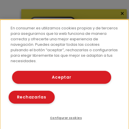
×
Más información
¿Quiénes somos?
En consumer.es utilizamos cookies propias y de terceros
Hemeroteca
para asegurarnos que la web funciona de manera
correcta y ofrecerte una mejor experiencia de
Contacto
navegación. Puedes aceptar todas las cookies
pulsando el botón “aceptar”, rechazarlas o configurarlas
Prensa
para elegir libremente las que mejor se adaptan a tus
Corpus Lingüístico Consumer
necesidades.
© Fundación EROSKI
Aceptar
Aviso legal
Políticas de privacidad
Políticas de cookies
Rechazarlas
Configurar cookies
Recursos relacionados
Compartir