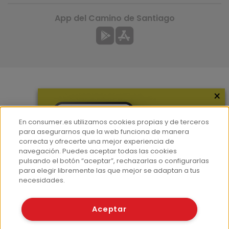
App del Camino de Santiago
×
Más información
¿Quiénes somos?
En consumer.es utilizamos cookies propias y de terceros
Hemeroteca
para asegurarnos que la web funciona de manera
correcta y ofrecerte una mejor experiencia de
Contacto
navegación. Puedes aceptar todas las cookies
pulsando el botón “aceptar”, rechazarlas o configurarlas
Prensa
para elegir libremente las que mejor se adaptan a tus
Corpus Lingüístico Consumer
necesidades.
© Fundación EROSKI
Aceptar
Aviso legal
Políticas de privacidad