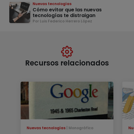
Nuevas tecnologías
Cómo evitar que las nuevas
tecnologías te distraigan
Por Luis Federico Herrero López
Recursos relacionados
Nuevas tecnologías
Monográfico
Nu