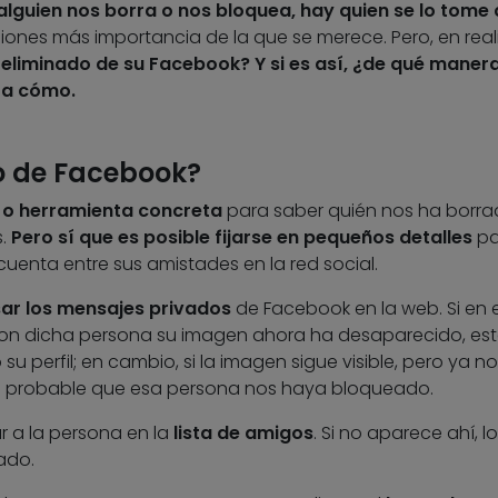
alguien nos borra o nos bloquea, hay quien se lo tom
iones más importancia de la que se merece. Pero, en real
 eliminado de su Facebook? Y si es así, ¿de qué maner
ta cómo.
o de Facebook?
 o herramienta concreta
para saber quién nos ha borra
s.
Pero sí que es posible fijarse en pequeños detalles
pa
uenta entre sus amistades en la red social.
ar los mensajes privados
de Facebook en la web. Si en el
on dicha persona su imagen ahora ha desaparecido, es
u perfil; en cambio, si la imagen sigue visible, pero ya no
 es probable que esa persona nos haya bloqueado.
r a la persona en la
lista de amigos
. Si no aparece ahí, l
ado.