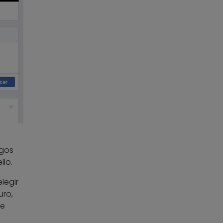
igos
llo.
legir
uro,
se