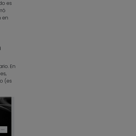
do es
rró
n en
n
rio. En
es,
o (es