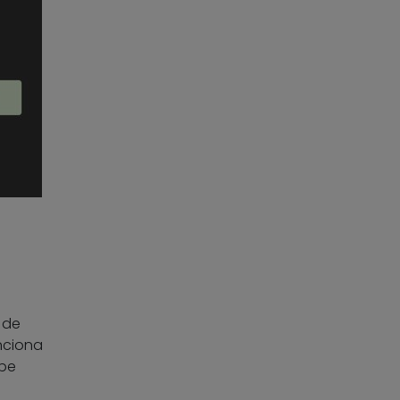
 de
nciona
ebe