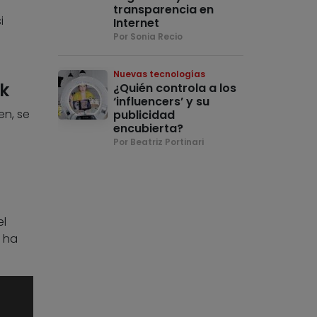
transparencia en
i
Internet
Por Sonia Recio
Nuevas tecnologías
k
¿Quién controla a los
‘influencers’ y su
n, se
publicidad
encubierta?
Por Beatriz Portinari
el
n ha