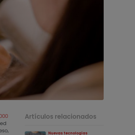
Artículos relacionados
.000
red
eso,
Nuevas tecnologías