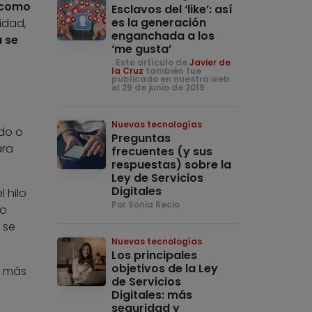
e como
Esclavos del ‘like’: así
es la generación
idad,
enganchada a los
a se
‘me gusta’
. Este artículo de
Javier de
la Cruz
también fue
publicado en nuestra web
el 29 de junio de 2019
Nuevas tecnologías
do o
Preguntas
ra
frecuentes (y sus
respuestas) sobre la
Ley de Servicios
Digitales
 hilo
Por Sonia Recio
to
 se
Nuevas tecnologías
Los principales
objetivos de la Ley
o más
de Servicios
Digitales: más
seguridad y