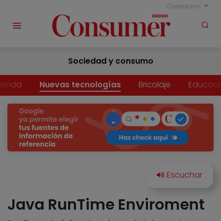
Castellano
Sociedad y consumo
vienda
Nuevas tecnologías
Bricolaje
Educaci
Java RunTime Enviroment