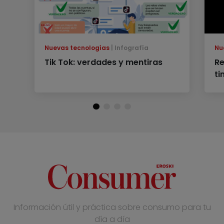
Nuevas tecnologías
Infografía
Nu
Tik Tok: verdades y mentiras
Re
ti
Información útil y práctica sobre consumo para tu
día a día