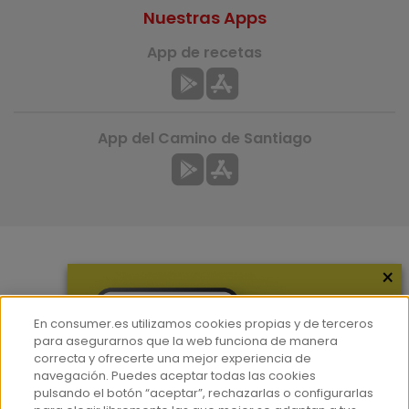
Nuestras Apps
App de recetas
App del Camino de Santiago
×
Más información
¿Quiénes somos?
En consumer.es utilizamos cookies propias y de terceros
Hemeroteca
para asegurarnos que la web funciona de manera
correcta y ofrecerte una mejor experiencia de
Contacto
navegación. Puedes aceptar todas las cookies
pulsando el botón “aceptar”, rechazarlas o configurarlas
Prensa